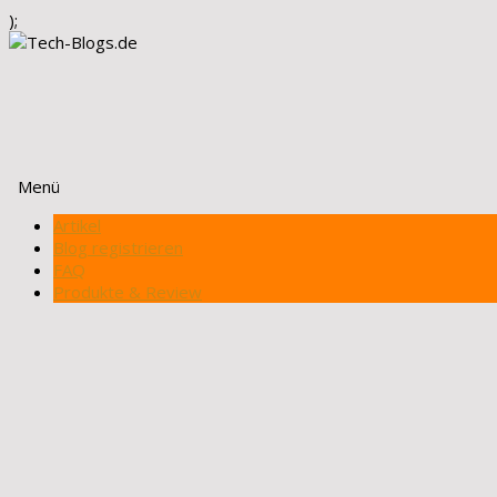
);
Menü
Zum
Artikel
Inhalt
Blog registrieren
springen
FAQ
Produkte & Review