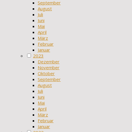
September
August
Juli
Juni
Mai
April
März
Februar
Januar
2023
Dezember
November
Oktober
September
August
Juli
Juni
Mai
April
März
Februar
Januar