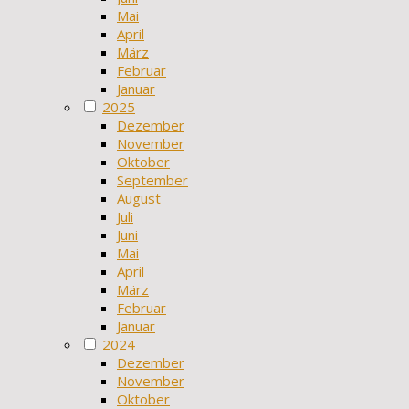
Mai
April
März
Februar
Januar
2025
Dezember
November
Oktober
September
August
Juli
Juni
Mai
April
März
Februar
Januar
2024
Dezember
November
Oktober