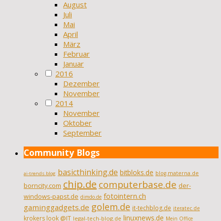
August
Juli
Mai
April
März
Februar
Januar
2016
Dezember
November
2014
November
Oktober
September
Community Blogs
basicthinking.de
bitbloks.de
blog.materna.de
ai-trends.blog
chip.de
computerbase.de
borncity.com
der-
fotointern.ch
windows-papst.de
dimdo.de
golem.de
gaminggadgets.de
it-techblog.de
iteratec.de
linuxnews.de
krokers look @IT
legal-tech-blog.de
Mein Office