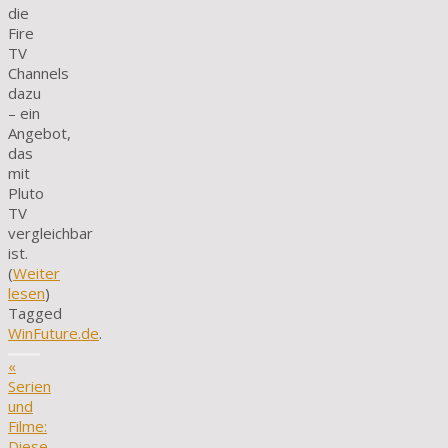
die
Fire
TV
Channels
dazu
– ein
Angebot,
das
mit
Pluto
TV
vergleichbar
ist.
(
Weiter
lesen
)
Tagged
WinFuture.de
.
«
Serien
und
Filme:
Diese