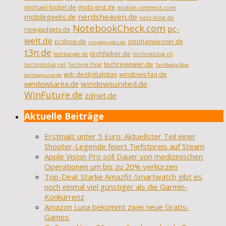
michael-bickel.de
mobi-test.de
mobile-zeitgeist.com
nerdsheaven.de
mobilegeeks.de
netz-blog.de
NotebookCheck.com
pc-
newgadgets.de
welt.de
pcshow.de
stephanwiesner.de
simpleguides.de
t3n.de
techfieber.de
technikblog.ch
techbanger.de
techreviewer.de
technikblog.net
Technik Pirat
TenMedia Blog
wdr.de/digitalistan
windows-faq.de
testmagazine.de
windowsarea.de
windowsunited.de
WinFuture.de
zdnet.de
Aktuelle Beiträge
Erstmals unter 5 Euro: Aktuellster Teil einer
Shooter-Legende feiert Tiefstpreis auf Steam
Apple Vision Pro soll Dauer von medizinischen
Operationen um bis zu 20% verkürzen
Top-Deal: Starke Amazfit-Smartwatch gibt es
noch einmal viel günstiger als die Garmin-
Konkurrenz
Amazon Luna bekommt zwei neue Gratis-
Games