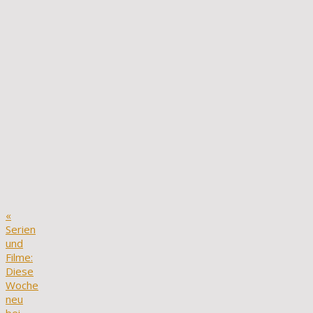
«
Serien
und
Filme:
Diese
Woche
neu