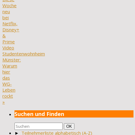
Woche
neu
bei
Netflix,
Disney+
&
Prime
Video
Studentenwohnheim
Münster:
Warum
hier
das
WG-
Leben
rockt
»
Suchen und Finden
Suchen
Suchen
OK
nach:
►
Teilnehmerliste alphabetisch (A-Z)