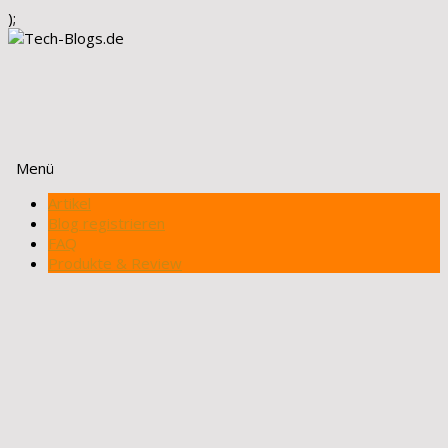
);
Menü
Zum
Artikel
Inhalt
Blog registrieren
springen
FAQ
Produkte & Review