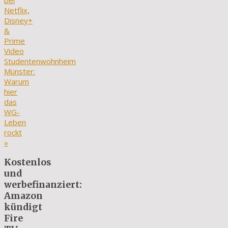
bei
Netflix,
Disney+
&
Prime
Video
Studentenwohnheim
Münster:
Warum
hier
das
WG-
Leben
rockt
»
Kostenlos
und
werbefinanziert:
Amazon
kündigt
Fire