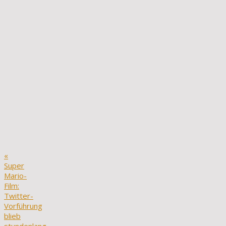
«
Super
Mario-
Film:
Twitter-
Vorführung
blieb