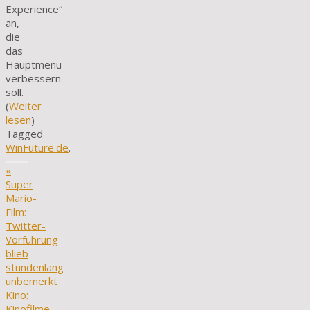
Experience“
an,
die
das
Hauptmenü
verbessern
soll.
(
Weiter
lesen
)
Tagged
WinFuture.de
.
«
Super
Mario-
Film:
Twitter-
Vorführung
blieb
stundenlang
unbemerkt
Kino:
Kinofilme