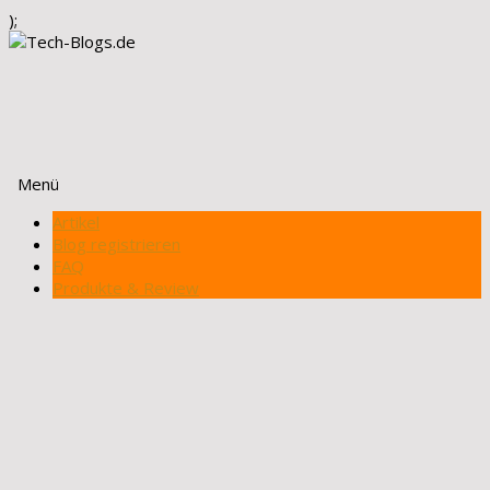
);
Menü
Zum
Artikel
Inhalt
Blog registrieren
springen
FAQ
Produkte & Review