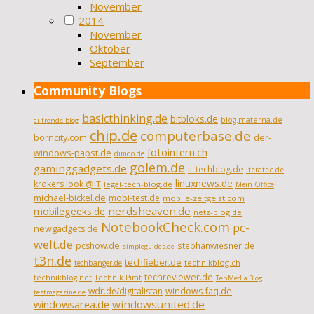
November
2014
November
Oktober
September
Community Blogs
basicthinking.de
bitbloks.de
blog.materna.de
ai-trends.blog
chip.de
computerbase.de
borncity.com
der-
fotointern.ch
windows-papst.de
dimdo.de
golem.de
gaminggadgets.de
it-techblog.de
iteratec.de
linuxnews.de
krokers look @IT
legal-tech-blog.de
Mein Office
michael-bickel.de
mobi-test.de
mobile-zeitgeist.com
nerdsheaven.de
mobilegeeks.de
netz-blog.de
NotebookCheck.com
pc-
newgadgets.de
welt.de
pcshow.de
stephanwiesner.de
simpleguides.de
t3n.de
techfieber.de
technikblog.ch
techbanger.de
techreviewer.de
technikblog.net
Technik Pirat
TenMedia Blog
wdr.de/digitalistan
windows-faq.de
testmagazine.de
windowsarea.de
windowsunited.de