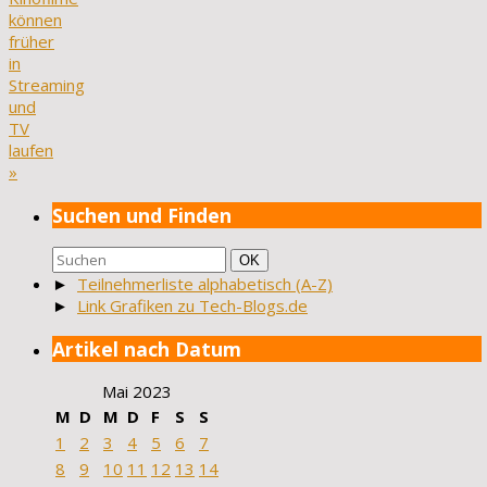
können
früher
in
Streaming
und
TV
laufen
»
Suchen und Finden
Suchen
Suchen
OK
nach:
►
Teilnehmerliste alphabetisch (A-Z)
►
Link Grafiken zu Tech-Blogs.de
Artikel nach Datum
Mai 2023
M
D
M
D
F
S
S
1
2
3
4
5
6
7
8
9
10
11
12
13
14