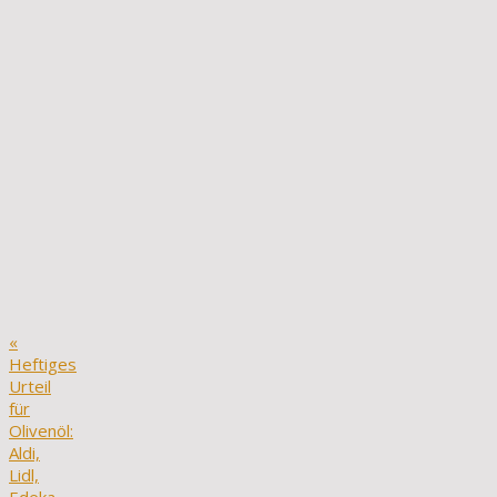
«
Heftiges
Urteil
für
Olivenöl:
Aldi,
Lidl,