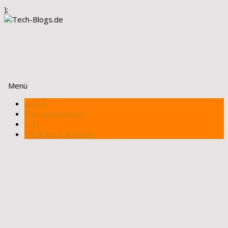
);
Menü
Zum
Artikel
Inhalt
Blog registrieren
springen
FAQ
Produkte & Review