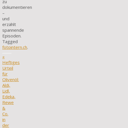
zu
dokumentieren
–
und
erzählt
spannende
Episoden.
Tagged
fotointern.ch
.
«
Heftiges
Urteil
für
Olivenöl:
Aldi,
Lidl,
Edeka,
Rewe
&
Co.
in
der