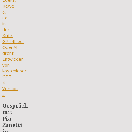
Edeka,
Rewe
&
Co.
in
der
Kritik
GPT4free:
OpenAI
droht
Entwickler
von
kostenloser
GPT-
4-
Version
»
Gespräch
mit
Pia
Zanetti
im