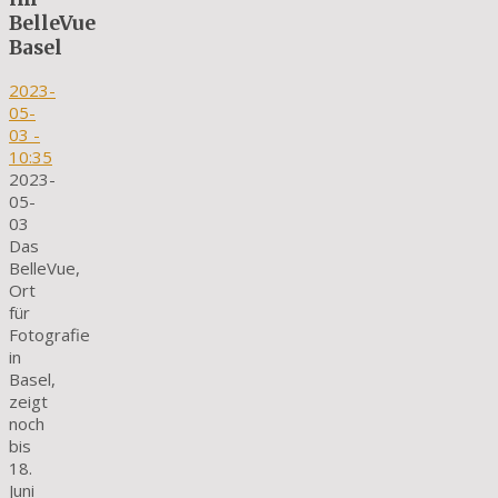
BelleVue
Basel
2023-
05-
03
-
10:35
2023-
05-
03
Das
BelleVue,
Ort
für
Fotografie
in
Basel,
zeigt
noch
bis
18.
Juni