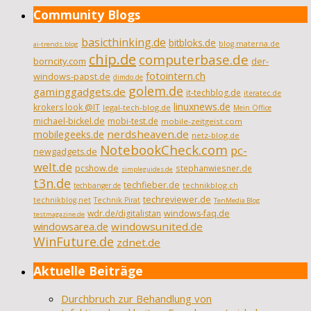
Community Blogs
basicthinking.de
bitbloks.de
blog.materna.de
ai-trends.blog
chip.de
computerbase.de
borncity.com
der-
fotointern.ch
windows-papst.de
dimdo.de
golem.de
gaminggadgets.de
it-techblog.de
iteratec.de
linuxnews.de
krokers look @IT
legal-tech-blog.de
Mein Office
michael-bickel.de
mobi-test.de
mobile-zeitgeist.com
nerdsheaven.de
mobilegeeks.de
netz-blog.de
NotebookCheck.com
pc-
newgadgets.de
welt.de
pcshow.de
stephanwiesner.de
simpleguides.de
t3n.de
techfieber.de
technikblog.ch
techbanger.de
techreviewer.de
technikblog.net
Technik Pirat
TenMedia Blog
wdr.de/digitalistan
windows-faq.de
testmagazine.de
windowsarea.de
windowsunited.de
WinFuture.de
zdnet.de
Aktuelle Beiträge
Durchbruch zur Behandlung von