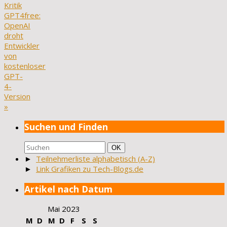
Kritik
GPT4free:
OpenAI
droht
Entwickler
von
kostenloser
GPT-
4-
Version
»
Suchen und Finden
Suchen
Suchen
OK
nach:
►
Teilnehmerliste alphabetisch (A-Z)
►
Link Grafiken zu Tech-Blogs.de
Artikel nach Datum
Mai 2023
M
D
M
D
F
S
S