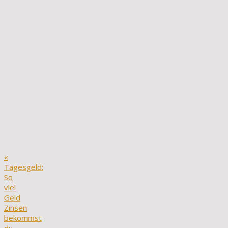
«
Tagesgeld:
So
viel
Geld
Zinsen
bekommst