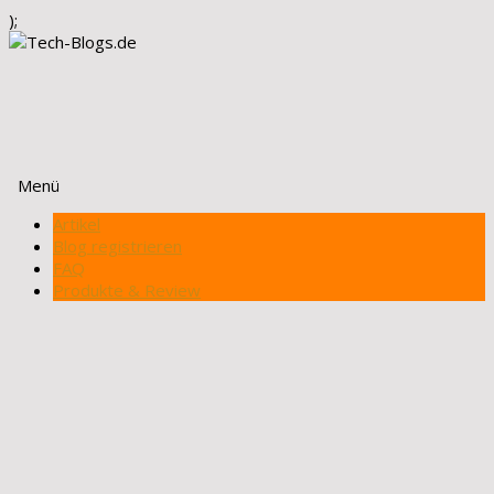
);
Menü
Zum
Artikel
Inhalt
Blog registrieren
springen
FAQ
Produkte & Review