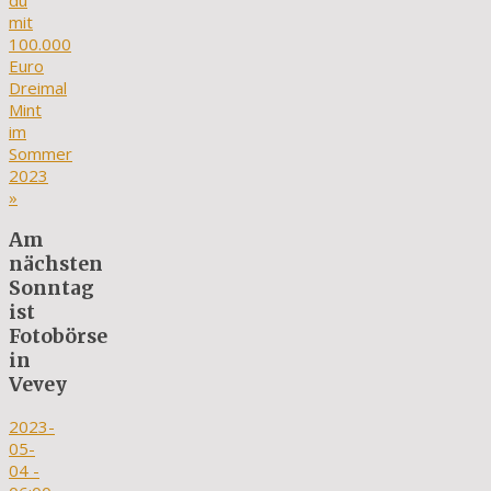
du
mit
100.000
Euro
Dreimal
Mint
im
Sommer
2023
»
Am
nächsten
Sonntag
ist
Fotobörse
in
Vevey
2023-
05-
04
-