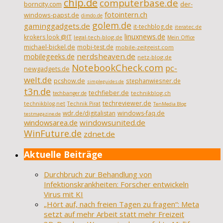
chip.de
computerbase.de
borncity.com
der-
fotointern.ch
windows-papst.de
dimdo.de
golem.de
gaminggadgets.de
it-techblog.de
iteratec.de
linuxnews.de
krokers look @IT
legal-tech-blog.de
Mein Office
michael-bickel.de
mobi-test.de
mobile-zeitgeist.com
nerdsheaven.de
mobilegeeks.de
netz-blog.de
NotebookCheck.com
pc-
newgadgets.de
welt.de
pcshow.de
stephanwiesner.de
simpleguides.de
t3n.de
techfieber.de
technikblog.ch
techbanger.de
techreviewer.de
technikblog.net
Technik Pirat
TenMedia Blog
wdr.de/digitalistan
windows-faq.de
testmagazine.de
windowsarea.de
windowsunited.de
WinFuture.de
zdnet.de
Aktuelle Beiträge
Durchbruch zur Behandlung von
Infektionskrankheiten: Forscher entwickeln
Virus mit KI
„Hört auf, nach freien Tagen zu fragen“: Meta
setzt auf mehr Arbeit statt mehr Freizeit