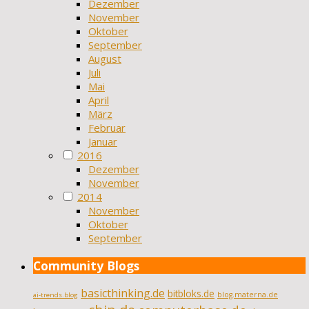
Dezember
November
Oktober
September
August
Juli
Mai
April
März
Februar
Januar
2016
Dezember
November
2014
November
Oktober
September
Community Blogs
basicthinking.de
bitbloks.de
blog.materna.de
ai-trends.blog