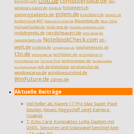
chip.de
computerbase.de
borncity.com
der-
fotointern.ch
windows-papst.de
dimdo.de
golem.de
gaminggadgets.de
it-techblog.de
iteratec.de
linuxnews.de
krokers look @IT
legal-tech-blog.de
Mein Office
michael-bickel.de
mobi-test.de
mobile-zeitgeist.com
nerdsheaven.de
mobilegeeks.de
netz-blog.de
NotebookCheck.com
pc-
newgadgets.de
welt.de
pcshow.de
stephanwiesner.de
simpleguides.de
t3n.de
techfieber.de
technikblog.ch
techbanger.de
techreviewer.de
technikblog.net
Technik Pirat
TenMedia Blog
wdr.de/digitalistan
windows-faq.de
testmagazine.de
windowsarea.de
windowsunited.de
WinFuture.de
zdnet.de
Aktuelle Beiträge
Viel heller als Xiaomi 17 Pro Max Super Pixel
Display: Neues Flaggschiff zeigt Kamera-
Qualität
T-Echo Card: Kompaktes LoRa-Gadget mit
GNSS, Sensoren und Solarpanel benötigt kein
LTE oder 5G