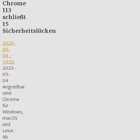
Chrome
113
schließt
15
Sicherheitslücken
2023-
05-
04
-
10:53
2023-
05-
04
Angreifbar
sind
Chrome
für
Windows,
macOS
und
Linux.
Ab