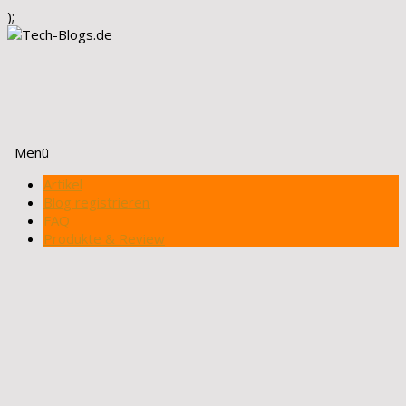
);
Menü
Zum
Artikel
Inhalt
Blog registrieren
springen
FAQ
Produkte & Review