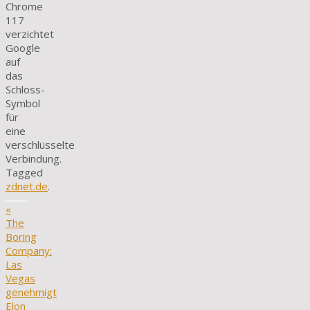
Chrome
117
verzichtet
Google
auf
das
Schloss-
Symbol
für
eine
verschlüsselte
Verbindung.
Tagged
zdnet.de
.
«
The
Boring
Company:
Las
Vegas
genehmigt
Elon