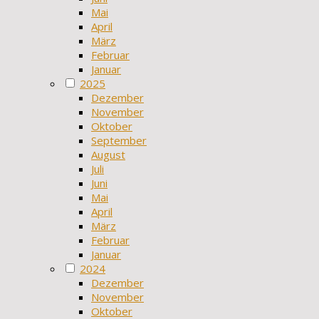
Mai
April
März
Februar
Januar
2025
Dezember
November
Oktober
September
August
Juli
Juni
Mai
April
März
Februar
Januar
2024
Dezember
November
Oktober