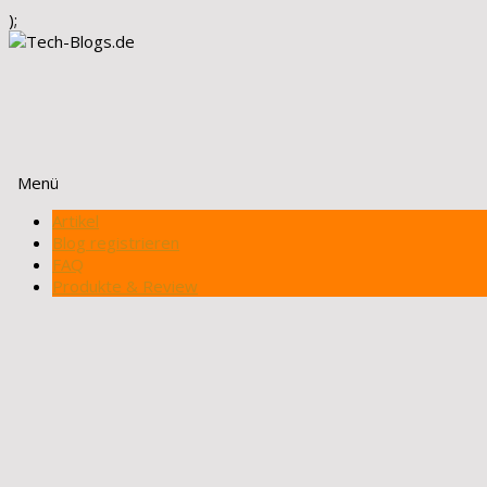
);
Menü
Zum
Artikel
Inhalt
Blog registrieren
springen
FAQ
Produkte & Review