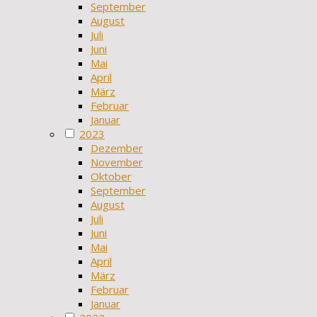
September
August
Juli
Juni
Mai
April
März
Februar
Januar
2023
Dezember
November
Oktober
September
August
Juli
Juni
Mai
April
März
Februar
Januar