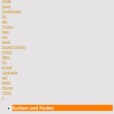
stellt
neue
Funktionen
für
die
Fotos-
App
vor
Asus
ExpertCenter
PN53:
Mini-
PC
erhält
Upgrade
auf
AMD
Ryzen
7000
»
Suchen und Finden