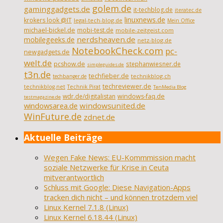
golem.de
gaminggadgets.de
it-techblog.de
iteratec.de
linuxnews.de
krokers look @IT
legal-tech-blog.de
Mein Office
michael-bickel.de
mobi-test.de
mobile-zeitgeist.com
nerdsheaven.de
mobilegeeks.de
netz-blog.de
NotebookCheck.com
pc-
newgadgets.de
welt.de
pcshow.de
stephanwiesner.de
simpleguides.de
t3n.de
techfieber.de
technikblog.ch
techbanger.de
techreviewer.de
technikblog.net
Technik Pirat
TenMedia Blog
wdr.de/digitalistan
windows-faq.de
testmagazine.de
windowsarea.de
windowsunited.de
WinFuture.de
zdnet.de
Aktuelle Beiträge
Wegen Fake News: EU-Kommmission macht
soziale Netzwerke für Krise in Ceuta
mitverantwortlich
Schluss mit Google: Diese Navigation-Apps
tracken dich nicht – und können trotzdem viel
Linux Kernel 7.1.8 (Linux)
Linux Kernel 6.18.44 (Linux)