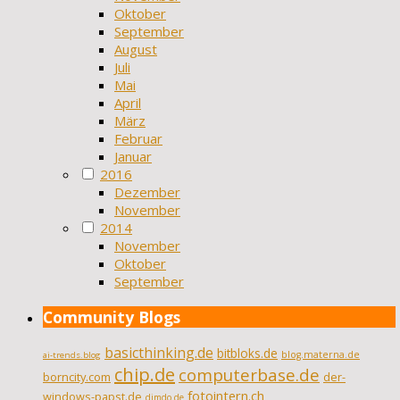
Oktober
September
August
Juli
Mai
April
März
Februar
Januar
2016
Dezember
November
2014
November
Oktober
September
Community Blogs
basicthinking.de
bitbloks.de
blog.materna.de
ai-trends.blog
chip.de
computerbase.de
borncity.com
der-
fotointern.ch
windows-papst.de
dimdo.de