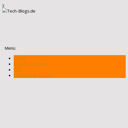
);
Menü
Zum
Artikel
Inhalt
Blog registrieren
springen
FAQ
Produkte & Review