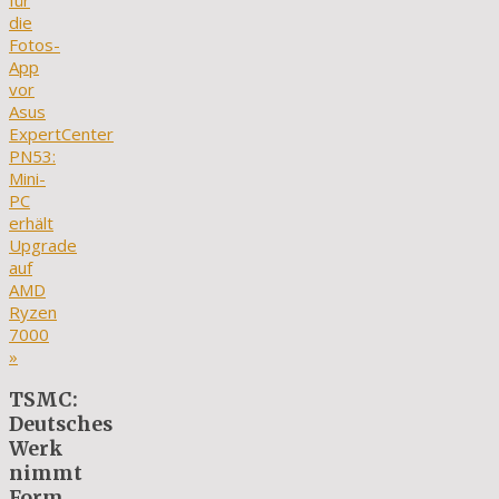
für
die
Fotos-
App
vor
Asus
ExpertCenter
PN53:
Mini-
PC
erhält
Upgrade
auf
AMD
Ryzen
7000
»
TSMC:
Deutsches
Werk
nimmt
Form