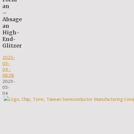
an
–
Absage
an
High-
End-
Glitzer
2023-
05-
04
-
08:38
2023-
05-
04