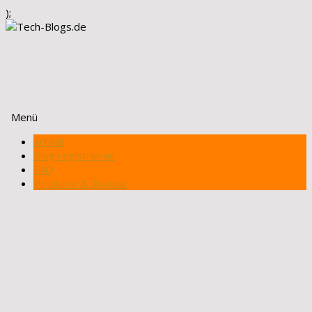
);
Menü
Zum
Artikel
Inhalt
Blog registrieren
springen
FAQ
Produkte & Review