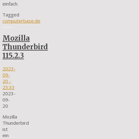
einfach.
Tagged
computerbase.de
Mozilla
Thunderbird
115.2.3
2023-
09-
20
-
23:33
2023-
09-
20
Mozilla
Thunderbird
ist
ein