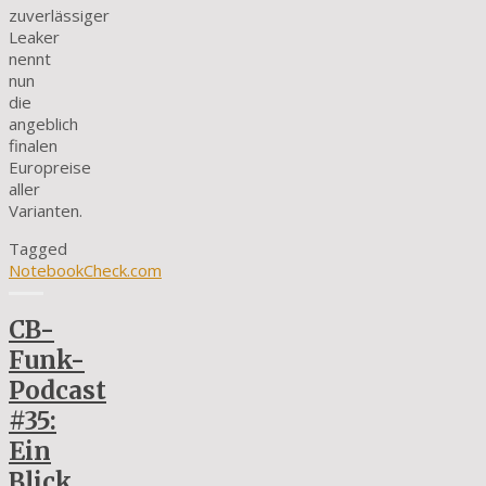
zuverlässiger
Leaker
nennt
nun
die
angeblich
finalen
Europreise
aller
Varianten.
Tagged
NotebookCheck.com
CB-
Funk-
Podcast
#35:
Ein
Blick