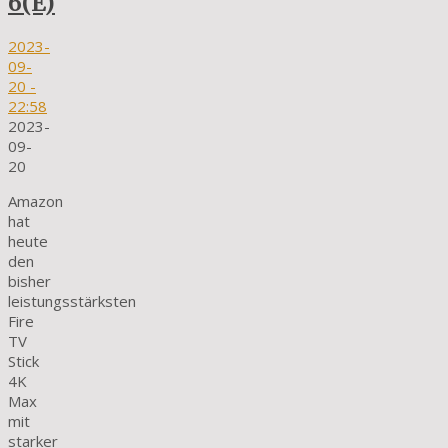
6(E)
2023-
09-
20
-
22:58
2023-
09-
20
Amazon
hat
heute
den
bisher
leistungsstärksten
Fire
TV
Stick
4K
Max
mit
starker