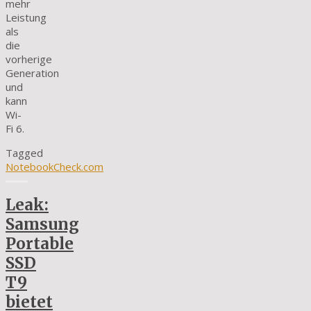
mehr
Leistung
als
die
vorherige
Generation
und
kann
Wi-
Fi 6.
Tagged
NotebookCheck.com
Leak:
Samsung
Portable
SSD
T9
bietet