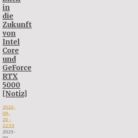
in
die
Zukunft
von
Intel
Core
und
GeForce
RTX
5000
[Notiz]
2023-
09-
20
-
22:33
2023-
09-