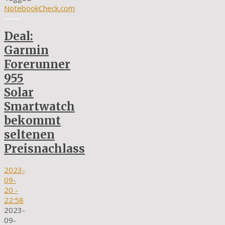
NotebookCheck.com
Deal:
Garmin
Forerunner
955
Solar
Smartwatch
bekommt
seltenen
Preisnachlass
2023-
09-
20
-
22:58
2023-
09-