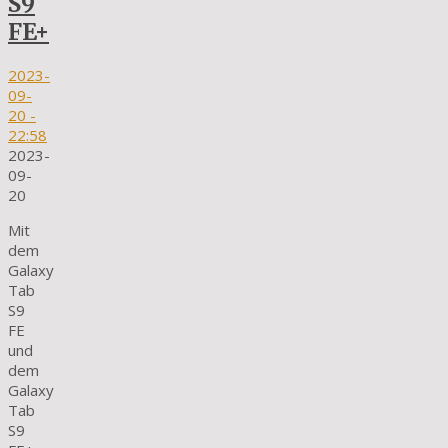
S9
FE+
2023-
09-
20
-
22:58
2023-
09-
20
Mit
dem
Galaxy
Tab
S9
FE
und
dem
Galaxy
Tab
S9