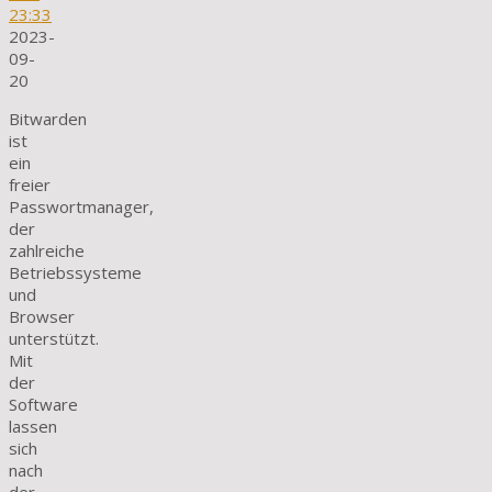
23:33
2023-
09-
20
Bitwarden
ist
ein
freier
Passwortmanager,
der
zahlreiche
Betriebssysteme
und
Browser
unterstützt.
Mit
der
Software
lassen
sich
nach