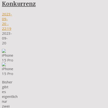
Konkurrenz
2023-
09-
20
-
22:19
2023-
09-
20
Bisher
gibt
es
eigentlich
nur
zwei