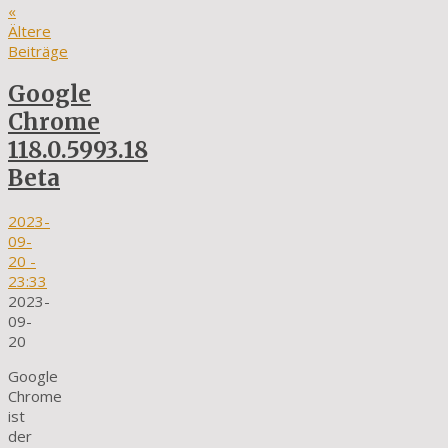
«
Ältere
Beiträge
Google
Chrome
118.0.5993.18
Beta
2023-
09-
20
-
23:33
2023-
09-
20
Google
Chrome
ist
der