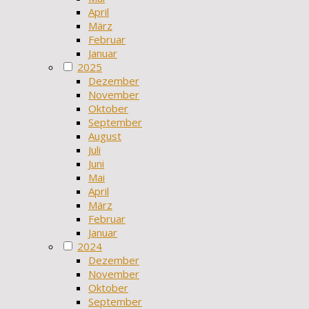
April
März
Februar
Januar
2025
Dezember
November
Oktober
September
August
Juli
Juni
Mai
April
März
Februar
Januar
2024
Dezember
November
Oktober
September