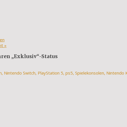
ten
eit
»
hren „Exklusiv“-Status