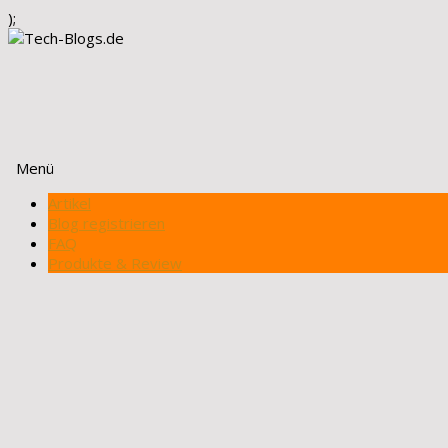
);
Menü
Zum
Artikel
Inhalt
Blog registrieren
springen
FAQ
Produkte & Review