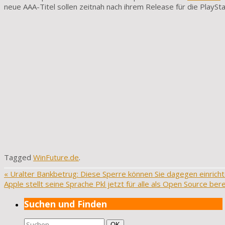
neue AAA-Titel sollen zeitnah nach ihrem Release für die PlaySta
Tagged
WinFuture.de
.
«
Uralter Bankbetrug: Diese Sperre können Sie dagegen einrich
Apple stellt seine Sprache Pkl jetzt für alle als Open Source ber
Suchen und Finden
Suchen
Suchen
OK