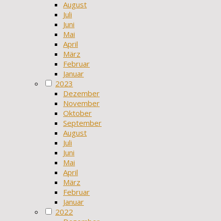
August
Juli
Juni
Mai
April
März
Februar
Januar
2023
Dezember
November
Oktober
September
August
Juli
Juni
Mai
April
März
Februar
Januar
2022