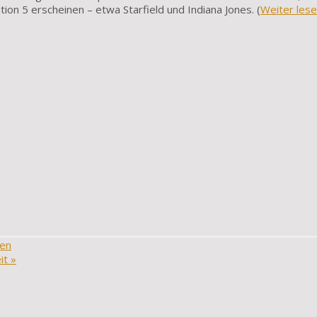
tion 5 erscheinen – etwa Starfield und Indiana Jones. (
Weiter les
ten
eit
»