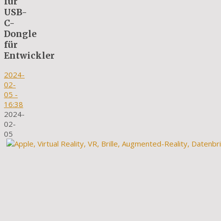
für
USB-
C-
Dongle
für
Entwickler
2024-
02-
05
-
16:38
2024-
02-
05