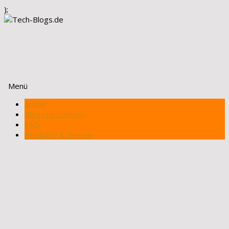
);
Menü
Zum
Artikel
Inhalt
Blog registrieren
springen
FAQ
Produkte & Review