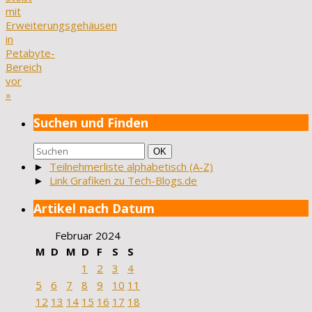
mit
Erweiterungsgehäusen
in
Petabyte-
Bereich
vor
»
Suchen und Finden
Suchen
Suchen
OK
nach:
►
Teilnehmerliste alphabetisch (A-Z)
►
Link Grafiken zu Tech-Blogs.de
Artikel nach Datum
Februar 2024
M
D
M
D
F
S
S
1
2
3
4
5
6
7
8
9
10
11
12
13
14
15
16
17
18