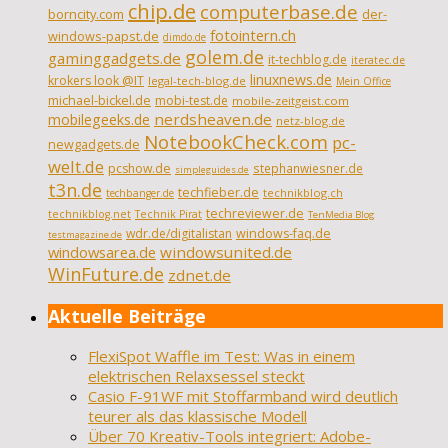
chip.de
computerbase.de
borncity.com
der-
fotointern.ch
windows-papst.de
dimdo.de
golem.de
gaminggadgets.de
it-techblog.de
iteratec.de
linuxnews.de
krokers look @IT
legal-tech-blog.de
Mein Office
michael-bickel.de
mobi-test.de
mobile-zeitgeist.com
nerdsheaven.de
mobilegeeks.de
netz-blog.de
NotebookCheck.com
pc-
newgadgets.de
welt.de
pcshow.de
stephanwiesner.de
simpleguides.de
t3n.de
techfieber.de
technikblog.ch
techbanger.de
techreviewer.de
technikblog.net
Technik Pirat
TenMedia Blog
wdr.de/digitalistan
windows-faq.de
testmagazine.de
windowsarea.de
windowsunited.de
WinFuture.de
zdnet.de
Aktuelle Beiträge
FlexiSpot Waffle im Test: Was in einem
elektrischen Relaxsessel steckt
Casio F-91WF mit Stoffarmband wird deutlich
teurer als das klassische Modell
Über 70 Kreativ-Tools integriert: Adobe-