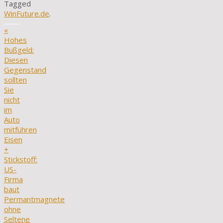
Tagged
WinFuture.de
.
«
Hohes
Bußgeld:
Diesen
Gegenstand
sollten
Sie
nicht
im
Auto
mitführen
Eisen
+
Stickstoff:
US-
Firma
baut
Permantmagnete
ohne
Seltene