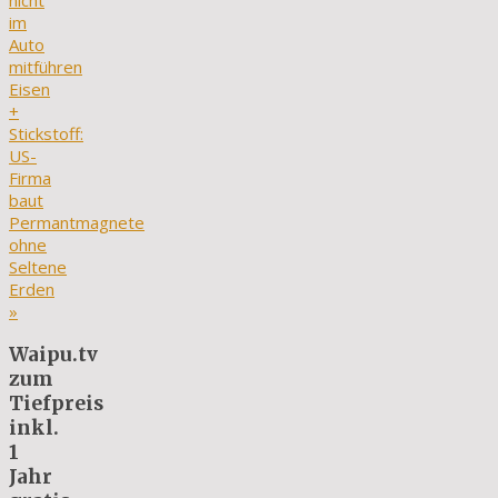
nicht
im
Auto
mitführen
Eisen
+
Stickstoff:
US-
Firma
baut
Permantmagnete
ohne
Seltene
Erden
»
Waipu.tv
zum
Tiefpreis
inkl.
1
Jahr