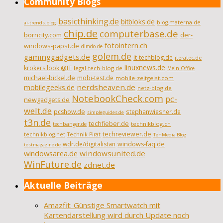
Community Blogs
basicthinking.de
bitbloks.de
blog.materna.de
ai-trends.blog
chip.de
computerbase.de
borncity.com
der-
fotointern.ch
windows-papst.de
dimdo.de
golem.de
gaminggadgets.de
it-techblog.de
iteratec.de
linuxnews.de
krokers look @IT
legal-tech-blog.de
Mein Office
michael-bickel.de
mobi-test.de
mobile-zeitgeist.com
nerdsheaven.de
mobilegeeks.de
netz-blog.de
NotebookCheck.com
pc-
newgadgets.de
welt.de
pcshow.de
stephanwiesner.de
simpleguides.de
t3n.de
techfieber.de
technikblog.ch
techbanger.de
techreviewer.de
technikblog.net
Technik Pirat
TenMedia Blog
wdr.de/digitalistan
windows-faq.de
testmagazine.de
windowsarea.de
windowsunited.de
WinFuture.de
zdnet.de
Aktuelle Beiträge
Amazfit: Günstige Smartwatch mit
Kartendarstellung wird durch Update noch