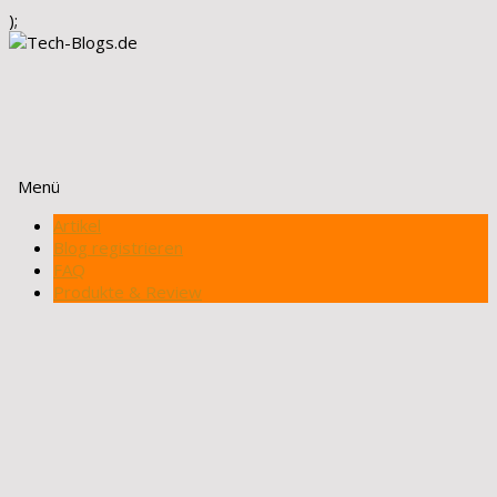
);
Menü
Zum
Artikel
Inhalt
Blog registrieren
springen
FAQ
Produkte & Review