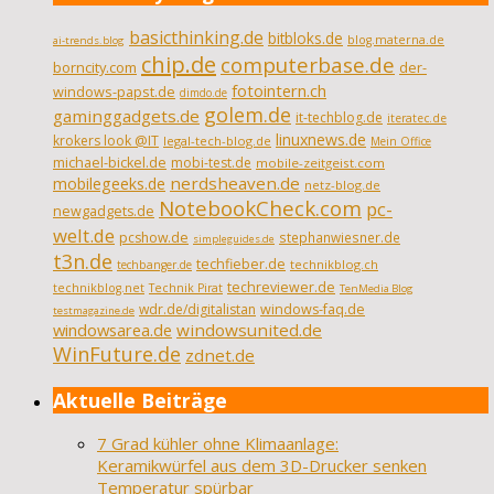
basicthinking.de
bitbloks.de
blog.materna.de
ai-trends.blog
chip.de
computerbase.de
borncity.com
der-
fotointern.ch
windows-papst.de
dimdo.de
golem.de
gaminggadgets.de
it-techblog.de
iteratec.de
linuxnews.de
krokers look @IT
legal-tech-blog.de
Mein Office
michael-bickel.de
mobi-test.de
mobile-zeitgeist.com
nerdsheaven.de
mobilegeeks.de
netz-blog.de
NotebookCheck.com
pc-
newgadgets.de
welt.de
pcshow.de
stephanwiesner.de
simpleguides.de
t3n.de
techfieber.de
technikblog.ch
techbanger.de
techreviewer.de
technikblog.net
Technik Pirat
TenMedia Blog
wdr.de/digitalistan
windows-faq.de
testmagazine.de
windowsarea.de
windowsunited.de
WinFuture.de
zdnet.de
Aktuelle Beiträge
7 Grad kühler ohne Klimaanlage:
Keramikwürfel aus dem 3D-Drucker senken
Temperatur spürbar