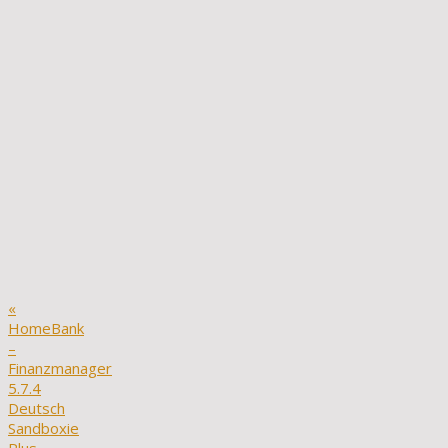
«
HomeBank
–
Finanzmanager
5.7.4
Deutsch
Sandboxie