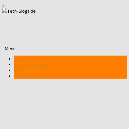
);
Menü
Zum
Artikel
Inhalt
Blog registrieren
springen
FAQ
Produkte & Review