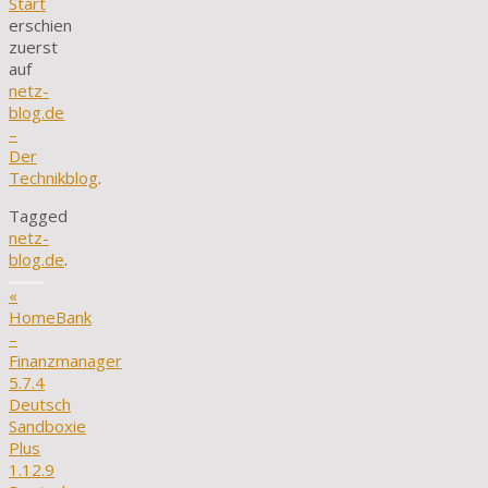
Start
erschien
zuerst
auf
netz-
blog.de
–
Der
Technikblog
.
Tagged
netz-
blog.de
.
«
HomeBank
–
Finanzmanager
5.7.4
Deutsch
Sandboxie
Plus
1.12.9