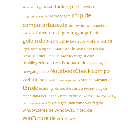
basicthinking.de
bitbloks.de
ai-trends.blog
chip.de
borncity.com
blog.materna.de
computerbase.de
der-windows-papst.de
fotointern.ch
gaminggadgets.de
dimdo.de
golem.de
it-techblog.de
krokers look @IT
iteratec.de
linuxnews.de
michael-
legal-tech-blog.de
Mein Office
bickel.de
mobi-test.de
mobile-zeitgeist.com
nerdsheaven.de
mobilegeeks.de
netz-blog.de
NotebookCheck.com
pc-
newgadgets.de
welt.de
pcshow.de
stephanwiesner.de
simpleguides.de
t3n.de
techfieber.de
technikblog.ch
techbanger.de
techreviewer.de
technikblog.net
Technik Pirat
TenMedia Blog
wdr.de/digitalistan
windows-faq.de
testmagazine.de
windowsarea.de
windowsunited.de
WinFuture.de
zdnet.de