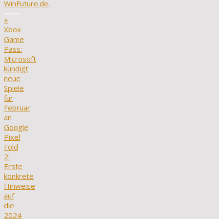
WinFuture.de
.
«
Xbox
Game
Pass:
Microsoft
kündigt
neue
Spiele
für
Februar
an
Google
Pixel
Fold
2:
Erste
konkrete
Hinweise
auf
die
2024