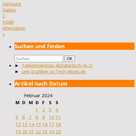
Samsung
Galaxy
Z
Fold6
Alternative
»
Suchen und Finden
Suchen
Suchen
OK
nach:
►
Teilnehmerliste alphabetisch (A-Z)
►
Link Grafiken zu Tech-Blogs.de
Artikel nach Datum
Februar 2024
M
D
M
D
F
S
S
1
2
3
4
5
6
7
8
9
10
11
12
13
14
15
16
17
18
19
20
21
22
23
24
25