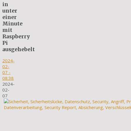
in
unter
einer
Minute
mit
Raspberry
Pi
ausgehebelt
2024-
02-
07
-
08:38
2024-
02-
07