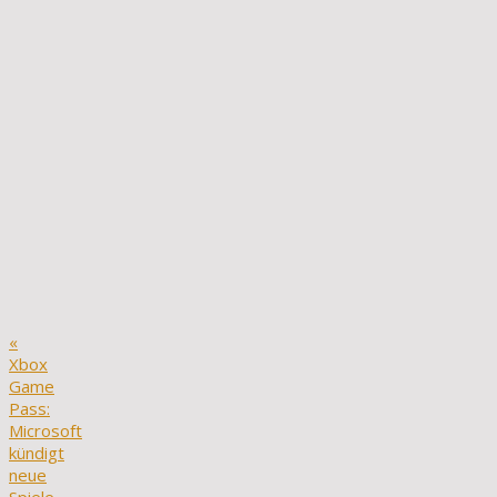
«
Xbox
Game
Pass:
Microsoft
kündigt
neue