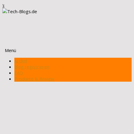
);
Menü
Zum
Artikel
Inhalt
Blog registrieren
springen
FAQ
Produkte & Review