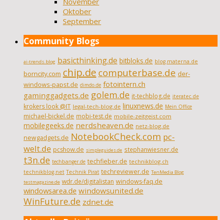
November
Oktober
September
Community Blogs
basicthinking.de
bitbloks.de
blog.materna.de
ai-trends.blog
chip.de
computerbase.de
borncity.com
der-
fotointern.ch
windows-papst.de
dimdo.de
golem.de
gaminggadgets.de
it-techblog.de
iteratec.de
linuxnews.de
krokers look @IT
legal-tech-blog.de
Mein Office
michael-bickel.de
mobi-test.de
mobile-zeitgeist.com
nerdsheaven.de
mobilegeeks.de
netz-blog.de
NotebookCheck.com
pc-
newgadgets.de
welt.de
pcshow.de
stephanwiesner.de
simpleguides.de
t3n.de
techfieber.de
technikblog.ch
techbanger.de
techreviewer.de
technikblog.net
Technik Pirat
TenMedia Blog
wdr.de/digitalistan
windows-faq.de
testmagazine.de
windowsarea.de
windowsunited.de
WinFuture.de
zdnet.de