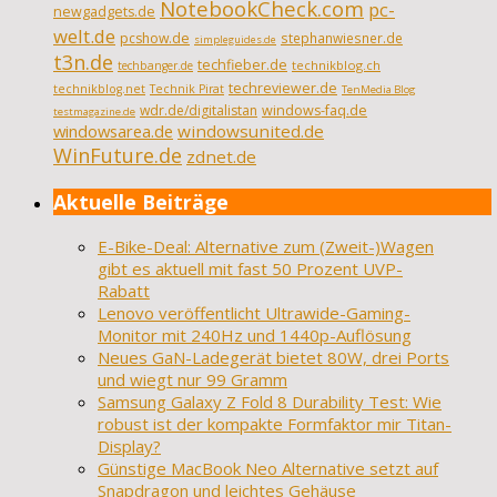
NotebookCheck.com
pc-
newgadgets.de
welt.de
pcshow.de
stephanwiesner.de
simpleguides.de
t3n.de
techfieber.de
technikblog.ch
techbanger.de
techreviewer.de
technikblog.net
Technik Pirat
TenMedia Blog
wdr.de/digitalistan
windows-faq.de
testmagazine.de
windowsarea.de
windowsunited.de
WinFuture.de
zdnet.de
Aktuelle Beiträge
E-Bike-Deal: Alternative zum (Zweit-)Wagen
gibt es aktuell mit fast 50 Prozent UVP-
Rabatt
Lenovo veröffentlicht Ultrawide-Gaming-
Monitor mit 240Hz und 1440p-Auflösung
Neues GaN-Ladegerät bietet 80W, drei Ports
und wiegt nur 99 Gramm
Samsung Galaxy Z Fold 8 Durability Test: Wie
robust ist der kompakte Formfaktor mir Titan-
Display?
Günstige MacBook Neo Alternative setzt auf
Snapdragon und leichtes Gehäuse