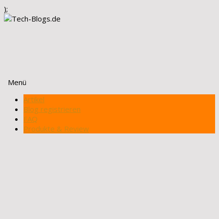
);
Menü
Zum
Artikel
Inhalt
Blog registrieren
springen
FAQ
Produkte & Review