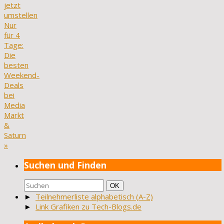
jetzt
umstellen
Nur
für 4
Tage:
Die
besten
Weekend-
Deals
bei
Media
Markt
&
Saturn
»
Suchen und Finden
Suchen
Suchen
OK
nach:
►
Teilnehmerliste alphabetisch (A-Z)
►
Link Grafiken zu Tech-Blogs.de