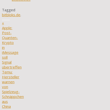
Tagged
bitbloks.de
.
«
Apple:
Post-
Quanten-
Krypto
in
iMessage
soll
Signal
übertreffen
Temu:
Hersteller
warnen
von
Spielzeug-
Schnäppchen
aus
China