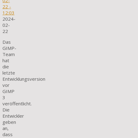
02-
22
-
12:03
2024-
02-
22
Das
GIMP-
Team
hat
die
letzte
Entwicklungsversion
vor
GIMP
3
veröffentlicht.
Die
Entwickler
geben
an,
dass