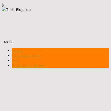
);
Menü
Zum
Artikel
Inhalt
Blog registrieren
springen
FAQ
Produkte & Review