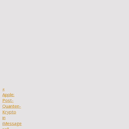
«
Apple:
Post-
Quanten-
Krypto
in
iMessage