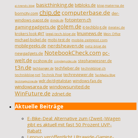
basicthinking.de
bitbloks.de
blog.materna.de
ai-trends.blog
chip.de
computerbase.de
borncity.com
der-
fotointern.ch
windows-papst.de
dimdo.de
golem.de
gaminggadgets.de
it-techblog.de
iteratec.de
linuxnews.de
krokers look @IT
legal-tech-blog.de
Mein Office
michael-bickel.de
mobi-test.de
mobile-zeitgeist.com
nerdsheaven.de
mobilegeeks.de
netz-blog.de
NotebookCheck.com
pc-
newgadgets.de
welt.de
pcshow.de
stephanwiesner.de
simpleguides.de
t3n.de
techfieber.de
technikblog.ch
techbanger.de
techreviewer.de
technikblog.net
Technik Pirat
TenMedia Blog
wdr.de/digitalistan
windows-faq.de
testmagazine.de
windowsarea.de
windowsunited.de
WinFuture.de
zdnet.de
Aktuelle Beiträge
E-Bike-Deal: Alternative zum (Zweit-)Wagen
gibt es aktuell mit fast 50 Prozent UVP-
Rabatt
Lenovo veröffentlicht Ultrawide-Gaming-