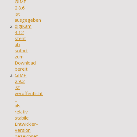
GIMP
2.8.6
ist
ausgegeben
digiKam
4.12
steht
ab
sofort
zum
Download
bereit
GIMP
2.9.2
ist
veröffentlicht
–
als
relativ
stabile
Entwickler-
Version
bezeichnet