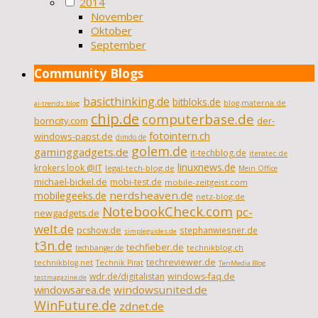
2014
November
Oktober
September
Community Blogs
basicthinking.de
bitbloks.de
blog.materna.de
ai-trends.blog
chip.de
computerbase.de
borncity.com
der-
fotointern.ch
windows-papst.de
dimdo.de
golem.de
gaminggadgets.de
it-techblog.de
iteratec.de
linuxnews.de
krokers look @IT
legal-tech-blog.de
Mein Office
michael-bickel.de
mobi-test.de
mobile-zeitgeist.com
nerdsheaven.de
mobilegeeks.de
netz-blog.de
NotebookCheck.com
pc-
newgadgets.de
welt.de
pcshow.de
stephanwiesner.de
simpleguides.de
t3n.de
techfieber.de
technikblog.ch
techbanger.de
techreviewer.de
technikblog.net
Technik Pirat
TenMedia Blog
wdr.de/digitalistan
windows-faq.de
testmagazine.de
windowsarea.de
windowsunited.de
WinFuture.de
zdnet.de