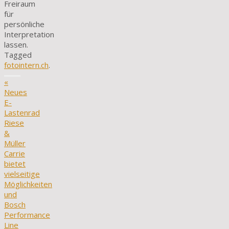
Freiraum
für
persönliche
Interpretation
lassen.
Tagged
fotointern.ch
.
«
Neues
E-
Lastenrad
Riese
&
Müller
Carrie
bietet
vielseitige
Möglichkeiten
und
Bosch
Performance
Line