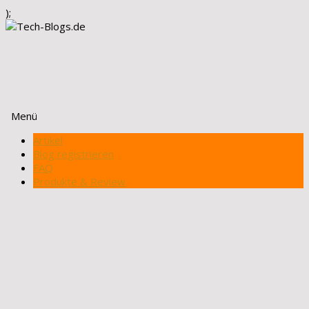
);
Menü
Zum
Artikel
Inhalt
Blog registrieren
springen
FAQ
Produkte & Review