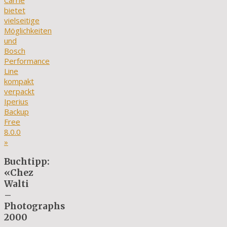
Carrie
bietet
vielseitige
Möglichkeiten
und
Bosch
Performance
Line
kompakt
verpackt
Iperius
Backup
Free
8.0.0
»
Buchtipp:
«Chez
Walti
–
Photographs
2000