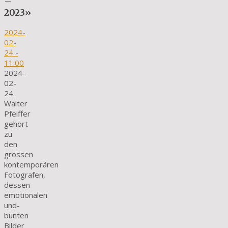
–
2023»
2024-
02-
24
-
11:00
2024-
02-
24
Walter
Pfeiffer
gehört
zu
den
grossen
kontemporären
Fotografen,
dessen
emotionalen
und-
bunten
Bilder