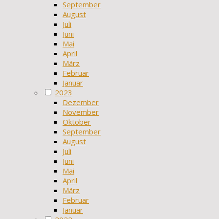
September
August
Juli
Juni
Mai
April
März
Februar
Januar
2023
Dezember
November
Oktober
September
August
Juli
Juni
Mai
April
März
Februar
Januar