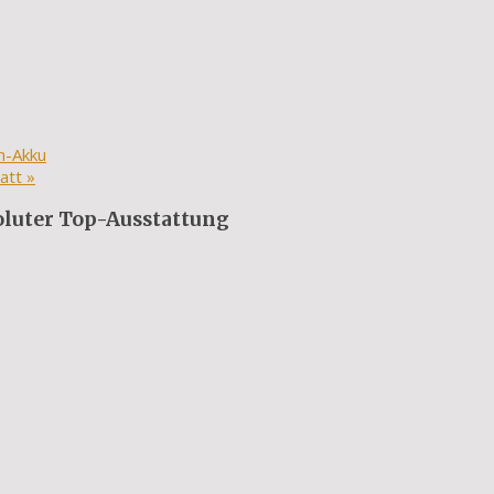
h-Akku
batt
»
oluter Top-Ausstattung