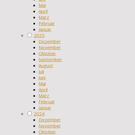
Mai
April
März
Februar
Januar
2025
Dezember
November
Oktober
September
August
Juli
Juni
Mai
April
März
Februar
Januar
2024
Dezember
November
Oktober