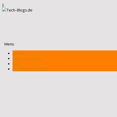
);
Menü
Zum
Artikel
Inhalt
Blog registrieren
springen
FAQ
Produkte & Review