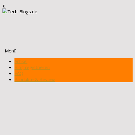
);
Menü
Zum
Artikel
Inhalt
Blog registrieren
springen
FAQ
Produkte & Review