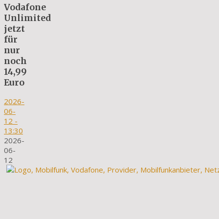
Vodafone
Unlimited
jetzt
für
nur
noch
14,99
Euro
2026-
06-
12
-
13:30
2026-
06-
12