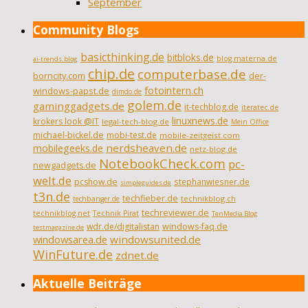
September
Community Blogs
basicthinking.de
bitbloks.de
blog.materna.de
ai-trends.blog
chip.de
computerbase.de
borncity.com
der-
fotointern.ch
windows-papst.de
dimdo.de
golem.de
gaminggadgets.de
it-techblog.de
iteratec.de
linuxnews.de
krokers look @IT
legal-tech-blog.de
Mein Office
michael-bickel.de
mobi-test.de
mobile-zeitgeist.com
nerdsheaven.de
mobilegeeks.de
netz-blog.de
NotebookCheck.com
pc-
newgadgets.de
welt.de
pcshow.de
stephanwiesner.de
simpleguides.de
t3n.de
techfieber.de
technikblog.ch
techbanger.de
techreviewer.de
technikblog.net
Technik Pirat
TenMedia Blog
wdr.de/digitalistan
windows-faq.de
testmagazine.de
windowsarea.de
windowsunited.de
WinFuture.de
zdnet.de
Aktuelle Beiträge