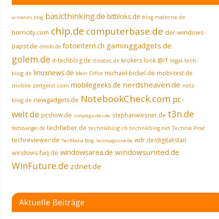
basicthinking.de
bitbloks.de
blog.materna.de
ai-trends.blog
chip.de
computerbase.de
borncity.com
der-windows-
fotointern.ch
gaminggadgets.de
papst.de
dimdo.de
golem.de
it-techblog.de
krokers look @IT
legal-tech-
iteratec.de
linuxnews.de
michael-bickel.de
mobi-test.de
blog.de
Mein Office
nerdsheaven.de
mobilegeeks.de
mobile-zeitgeist.com
netz-
NotebookCheck.com
pc-
newgadgets.de
blog.de
t3n.de
welt.de
pcshow.de
stephanwiesner.de
simpleguides.de
techfieber.de
technikblog.ch
techbanger.de
technikblog.net
Technik Pirat
techreviewer.de
wdr.de/digitalistan
TenMedia Blog
testmagazine.de
windowsarea.de
windowsunited.de
windows-faq.de
WinFuture.de
zdnet.de
Aktuelle Beiträge