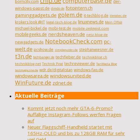
chip.de
computerbase.de
borncity.com
der-
fotointern.ch
windows-papst.de
dimdo.de
golem.de
gaminggadgets.de
it-techblog.de
iteratec.de
linuxnews.de
krokers look @IT
legal-tech-blog.de
Mein Office
michael-bickel.de
mobi-test.de
mobile-zeitgeist.com
nerdsheaven.de
mobilegeeks.de
netz-blog.de
NotebookCheck.com
pc-
newgadgets.de
welt.de
pcshow.de
stephanwiesner.de
simpleguides.de
t3n.de
techfieber.de
technikblog.ch
techbanger.de
techreviewer.de
technikblog.net
Technik Pirat
TenMedia Blog
wdr.de/digitalistan
windows-faq.de
testmagazine.de
windowsarea.de
windowsunited.de
WinFuture.de
zdnet.de
Aktuelle Beiträge
Kommt jetzt noch mehr GTA-6-Promo?
Auffällige Instagram-Follows werfen Fragen
auf
Neuer Flaggschiff-Handheld startet mit
165Hz-OLED und bis zu 128GB RAM für sehr
viel Geld