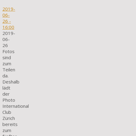
2019-
06-
26
-
16:00
2019-
06-
26
Fotos
sind
zum
Teilen
da.
Deshalb
lädt
der
Photo
International
Club
Zürich
bereits
zum