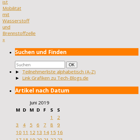
ist
Mobilität
mit
Wasserstoff
und
Brennstoffzelle
»
Suchen und Finden
Suchen
Suchen
OK
nach:
►
Teilnehmerliste alphabetisch (A-Z)
►
Link Grafiken zu Tech-Blogs.de
Artikel nach Datum
Juni 2019
M
D
M
D
F
S
S
1
2
3
4
5
6
7
8
9
10
11
12
13
14
15
16
17
18
19
20
21
22
23