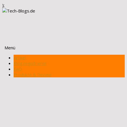
);
Menü
Zum
Artikel
Inhalt
Blog registrieren
springen
FAQ
Produkte & Review