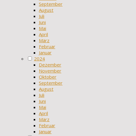
September
August
Juli
Juni
Mai
April
März
Februar
Januar
2024
Dezember
November
Oktober
September
August
Juli
Juni
Mai
April
März
Februar
Januar