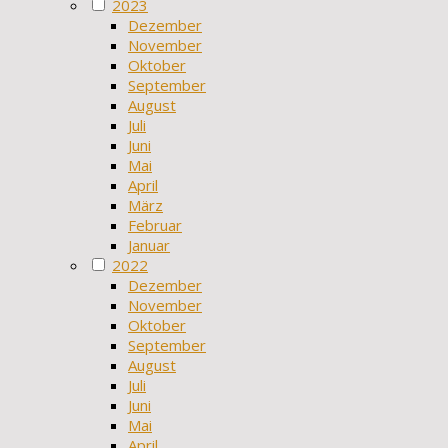
2023
Dezember
November
Oktober
September
August
Juli
Juni
Mai
April
März
Februar
Januar
2022
Dezember
November
Oktober
September
August
Juli
Juni
Mai
April