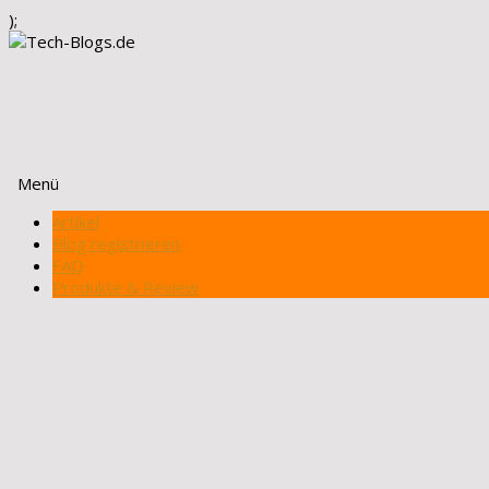
);
Menü
Zum
Artikel
Inhalt
Blog registrieren
springen
FAQ
Produkte & Review