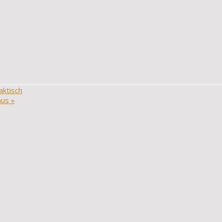
aktisch
aus
»