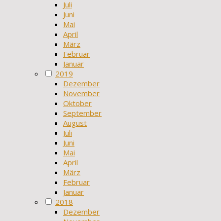
Juli
Juni
Mai
April
März
Februar
Januar
2019
Dezember
November
Oktober
September
August
Juli
Juni
Mai
April
März
Februar
Januar
2018
Dezember