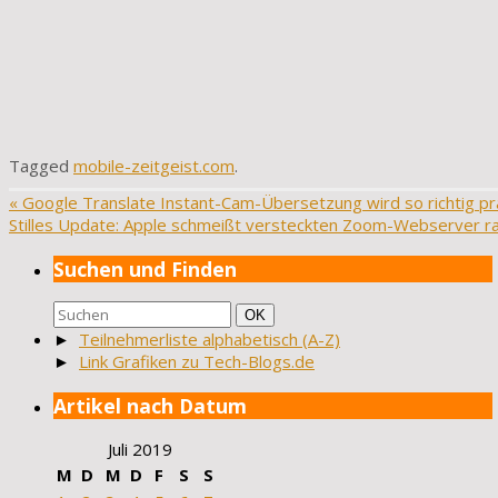
Tagged
mobile-zeitgeist.com
.
«
Google Translate Instant-Cam-Übersetzung wird so richtig pr
Stilles Update: Apple schmeißt versteckten Zoom-Webserver r
Suchen und Finden
Suchen
Suchen
OK
nach:
►
Teilnehmerliste alphabetisch (A-Z)
►
Link Grafiken zu Tech-Blogs.de
Artikel nach Datum
Juli 2019
M
D
M
D
F
S
S