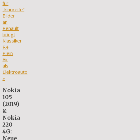
für
„kinoreife“
Bilder
an
Renault
bringt
Klassiker
R4
Plein
Air
als
Elektroauto
»
Nokia
105
(2019)
&
Nokia
220
4G:
Neue