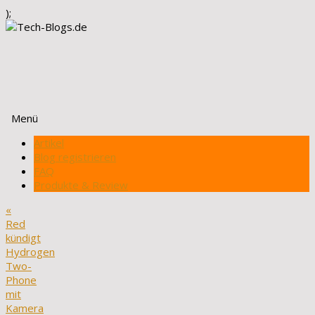
);
Menü
Zum
Artikel
Inhalt
Blog registrieren
springen
FAQ
Produkte & Review
«
Red
kündigt
Hydrogen
Two-
Phone
mit
Kamera