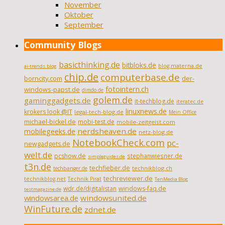
November
Oktober
September
Community Blogs
basicthinking.de
bitbloks.de
blog.materna.de
ai-trends.blog
chip.de
computerbase.de
borncity.com
der-
fotointern.ch
windows-papst.de
dimdo.de
golem.de
gaminggadgets.de
it-techblog.de
iteratec.de
linuxnews.de
krokers look @IT
legal-tech-blog.de
Mein Office
michael-bickel.de
mobi-test.de
mobile-zeitgeist.com
nerdsheaven.de
mobilegeeks.de
netz-blog.de
NotebookCheck.com
pc-
newgadgets.de
welt.de
pcshow.de
stephanwiesner.de
simpleguides.de
t3n.de
techfieber.de
technikblog.ch
techbanger.de
techreviewer.de
technikblog.net
Technik Pirat
TenMedia Blog
wdr.de/digitalistan
windows-faq.de
testmagazine.de
windowsarea.de
windowsunited.de
WinFuture.de
zdnet.de