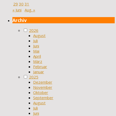
29
30
31
« Juni
Aug. »
Archiv
2026
August
Juli
Juni
Mai
April
März
Februar
Januar
2025
Dezember
November
Oktober
September
August
Juli
Juni