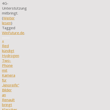
4G-
Unterstützung
mitbringt.
(
Weiter
lesen
)
Tagged
WinFuture.de
.
«
Red
kündigt
Hydrogen
Two-
Phone
mit
Kamera
für
„kinoreife“
Bilder
an
Renault
bringt
Klassiker