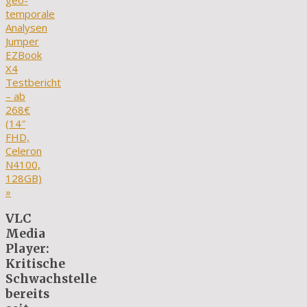
geo-
temporale
Analysen
Jumper
EZBook
X4
Testbericht
– ab
268€
(14″
FHD,
Celeron
N4100,
128GB)
»
VLC
Media
Player:
Kritische
Schwachstelle
bereits