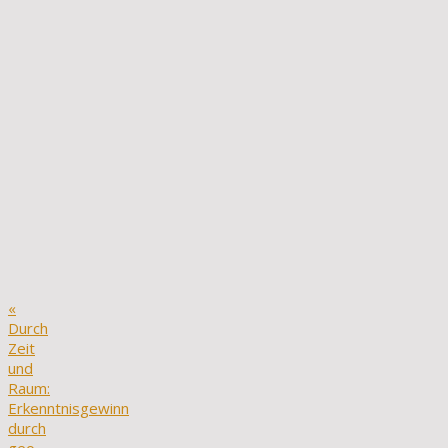
«
Durch
Zeit
und
Raum:
Erkenntnisgewinn
durch