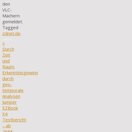
den
VLC-
Machern
gemeldet.
Tagged
zdnet.de
.
«
Durch
Zeit
und
Raum:
Erkenntnisgewinn
durch
geo-
temporale
Analysen
Jumper
EZBook
X4
Testbericht
– ab
268€