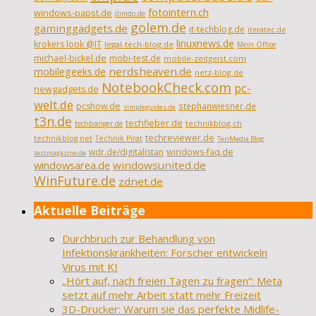
fotointern.ch
windows-papst.de
dimdo.de
golem.de
gaminggadgets.de
it-techblog.de
iteratec.de
linuxnews.de
krokers look @IT
legal-tech-blog.de
Mein Office
michael-bickel.de
mobi-test.de
mobile-zeitgeist.com
nerdsheaven.de
mobilegeeks.de
netz-blog.de
NotebookCheck.com
pc-
newgadgets.de
welt.de
pcshow.de
stephanwiesner.de
simpleguides.de
t3n.de
techfieber.de
technikblog.ch
techbanger.de
techreviewer.de
technikblog.net
Technik Pirat
TenMedia Blog
wdr.de/digitalistan
windows-faq.de
testmagazine.de
windowsarea.de
windowsunited.de
WinFuture.de
zdnet.de
Aktuelle Beiträge
Durchbruch zur Behandlung von
Infektionskrankheiten: Forscher entwickeln
Virus mit KI
„Hört auf, nach freien Tagen zu fragen“: Meta
setzt auf mehr Arbeit statt mehr Freizeit
3D-Drucker: Warum sie das perfekte Midlife-