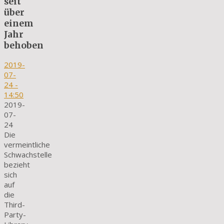
seit
über
einem
Jahr
behoben
2019-
07-
24
-
14:50
2019-
07-
24
Die
vermeintliche
Schwachstelle
bezieht
sich
auf
die
Third-
Party-