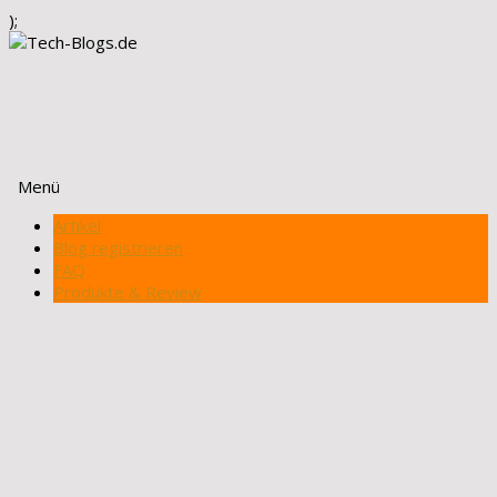
);
Menü
Zum
Artikel
Inhalt
Blog registrieren
springen
FAQ
Produkte & Review