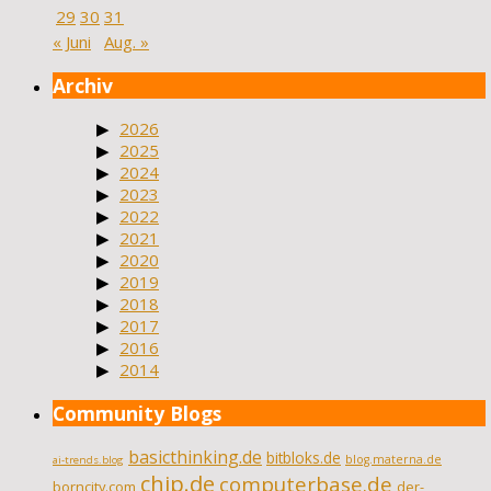
29
30
31
« Juni
Aug. »
Archiv
2026
2025
2024
2023
2022
2021
2020
2019
2018
2017
2016
2014
Community Blogs
basicthinking.de
bitbloks.de
blog.materna.de
ai-trends.blog
chip.de
computerbase.de
borncity.com
der-