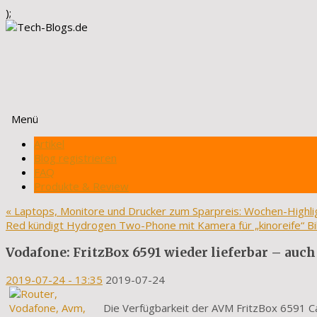
);
Menü
Zum
Artikel
Inhalt
Blog registrieren
springen
FAQ
Produkte & Review
«
Laptops, Monitore und Drucker zum Sparpreis: Wochen-Highlig
Red kündigt Hydrogen Two-Phone mit Kamera für „kinoreife“ Bi
Vodafone: FritzBox 6591 wieder lieferbar – auch
2019-07-24
- 13:35
2019-07-24
Die Verfügbarkeit der AVM FritzBox 6591 Ca