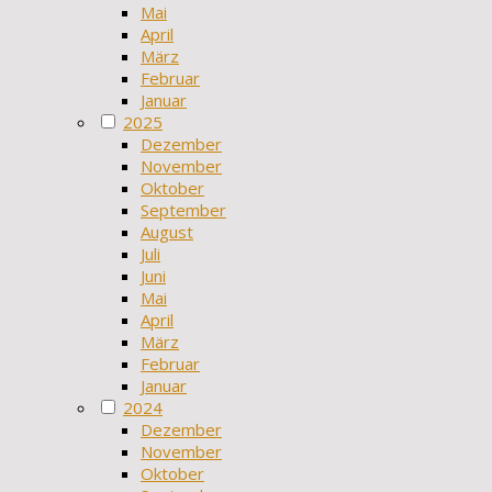
Mai
April
März
Februar
Januar
2025
Dezember
November
Oktober
September
August
Juli
Juni
Mai
April
März
Februar
Januar
2024
Dezember
November
Oktober