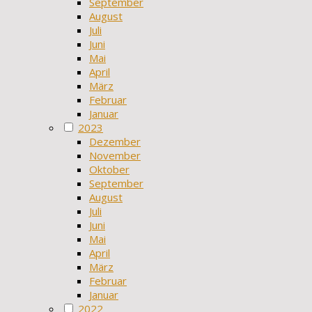
September
August
Juli
Juni
Mai
April
März
Februar
Januar
2023
Dezember
November
Oktober
September
August
Juli
Juni
Mai
April
März
Februar
Januar
2022