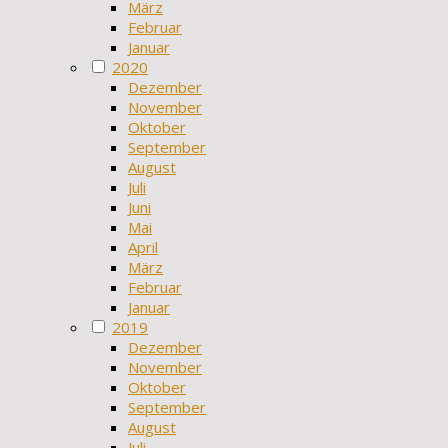
März
Februar
Januar
2020
Dezember
November
Oktober
September
August
Juli
Juni
Mai
April
März
Februar
Januar
2019
Dezember
November
Oktober
September
August
Juli