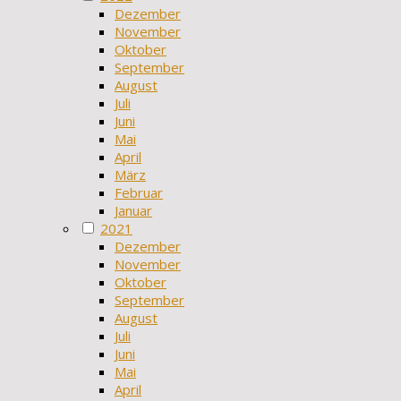
Dezember
November
Oktober
September
August
Juli
Juni
Mai
April
März
Februar
Januar
2021
Dezember
November
Oktober
September
August
Juli
Juni
Mai
April