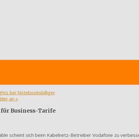
hts bei Notebooksbilliger
lder an
»
 für Business-Tarife
ble scheint sich beim Kabel­netz-Betreiber Vodafone zu verbess