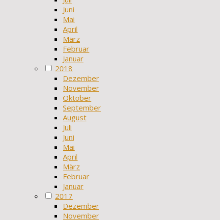
Juni
Mai
April
März
Februar
Januar
2018
Dezember
November
Oktober
September
August
Juli
Juni
Mai
April
März
Februar
Januar
2017
Dezember
November