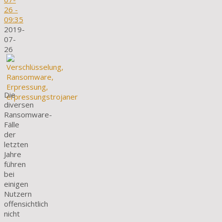
26
-
09:35
2019-
07-
26
Die
diversen
Ransomware-
Fälle
der
letzten
Jahre
führen
bei
einigen
Nutzern
offensichtlich
nicht