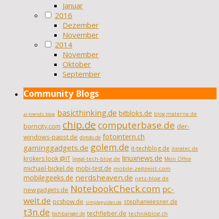
Januar
2016
Dezember
November
2014
November
Oktober
September
Community Blogs
basicthinking.de
bitbloks.de
blog.materna.de
ai-trends.blog
chip.de
computerbase.de
borncity.com
der-
fotointern.ch
windows-papst.de
dimdo.de
golem.de
gaminggadgets.de
it-techblog.de
iteratec.de
linuxnews.de
krokers look @IT
legal-tech-blog.de
Mein Office
michael-bickel.de
mobi-test.de
mobile-zeitgeist.com
nerdsheaven.de
mobilegeeks.de
netz-blog.de
NotebookCheck.com
pc-
newgadgets.de
welt.de
pcshow.de
stephanwiesner.de
simpleguides.de
t3n.de
techfieber.de
technikblog.ch
techbanger.de