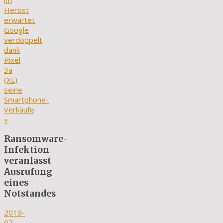
im
Herbst
erwartet
Google
verdoppelt
dank
Pixel
3a
(XL)
seine
Smartphone-
Verkäufe
»
Ransomware-
Infektion
veranlasst
Ausrufung
eines
Notstandes
2019-
07-