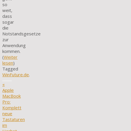
so
weit,
dass
sogar
die
Notstandsgesetze
zur
Anwendung
kommen.
(
Weiter
lesen
)
Tagged
WinFuture.de
.
«
Apple
MacBook
Pro:
Komplett
neue
Tastaturen
im