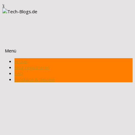
);
Menü
Zum
Artikel
Inhalt
Blog registrieren
springen
FAQ
Produkte & Review