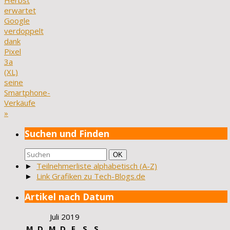
Herbst
erwartet
Google
verdoppelt
dank
Pixel
3a
(XL)
seine
Smartphone-
Verkäufe
»
Suchen und Finden
Suchen
Suchen
OK
nach:
►
Teilnehmerliste alphabetisch (A-Z)
►
Link Grafiken zu Tech-Blogs.de
Artikel nach Datum
Juli 2019
M
D
M
D
F
S
S