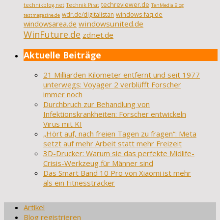
techreviewer.de
technikblog.net
Technik Pirat
TenMedia Blog
wdr.de/digitalistan
windows-faq.de
testmagazine.de
windowsarea.de
windowsunited.de
WinFuture.de
zdnet.de
Aktuelle Beiträge
21 Milliarden Kilometer entfernt und seit 1977
unterwegs: Voyager 2 verblüfft Forscher
immer noch
Durchbruch zur Behandlung von
Infektionskrankheiten: Forscher entwickeln
Virus mit KI
„Hört auf, nach freien Tagen zu fragen“: Meta
setzt auf mehr Arbeit statt mehr Freizeit
3D-Drucker: Warum sie das perfekte Midlife-
Crisis-Werkzeug für Männer sind
Das Smart Band 10 Pro von Xiaomi ist mehr
als ein Fitnesstracker
Artikel
Blog registrieren