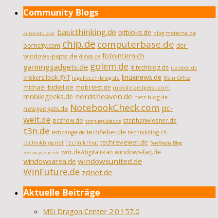
Community Blogs
basicthinking.de
bitbloks.de
blog.materna.de
ai-trends.blog
chip.de
computerbase.de
borncity.com
der-
fotointern.ch
windows-papst.de
dimdo.de
golem.de
gaminggadgets.de
it-techblog.de
iteratec.de
linuxnews.de
krokers look @IT
legal-tech-blog.de
Mein Office
michael-bickel.de
mobi-test.de
mobile-zeitgeist.com
nerdsheaven.de
mobilegeeks.de
netz-blog.de
NotebookCheck.com
pc-
newgadgets.de
welt.de
pcshow.de
stephanwiesner.de
simpleguides.de
t3n.de
techfieber.de
technikblog.ch
techbanger.de
techreviewer.de
technikblog.net
Technik Pirat
TenMedia Blog
wdr.de/digitalistan
windows-faq.de
testmagazine.de
windowsarea.de
windowsunited.de
WinFuture.de
zdnet.de
Aktuelle Beiträge
MSI Dragon Center 2.0.157.0