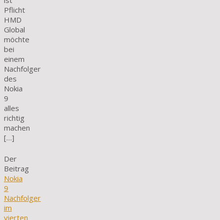
ist
Pflicht
HMD
Global
möchte
bei
einem
Nachfolger
des
Nokia
9
alles
richtig
machen
[…]
Der
Beitrag
Nokia
9
Nachfolger
im
vierten