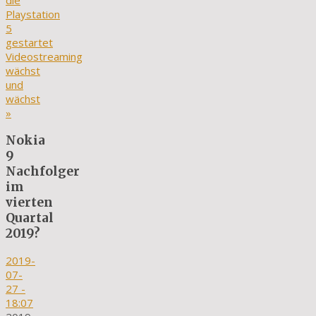
die
Playstation
5
gestartet
Videostreaming
wächst
und
wächst
»
Nokia
9
Nachfolger
im
vierten
Quartal
2019?
2019-
07-
27
-
18:07