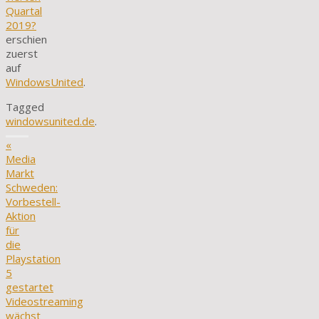
Quartal
2019?
erschien
zuerst
auf
WindowsUnited
.
Tagged
windowsunited.de
.
«
Media
Markt
Schweden:
Vorbestell-
Aktion
für
die
Playstation
5
gestartet
Videostreaming
wächst