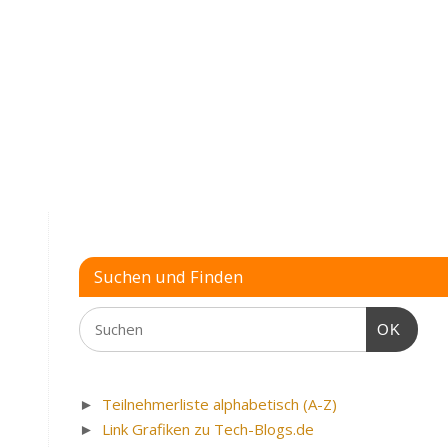
xCloud:
Fotos
Kleiner
können
Controller
verloren
von
gehen
8BitDos
»
Suchen und Finden
OK
►
Teilnehmerliste alphabetisch (A-Z)
►
Link Grafiken zu Tech-Blogs.de