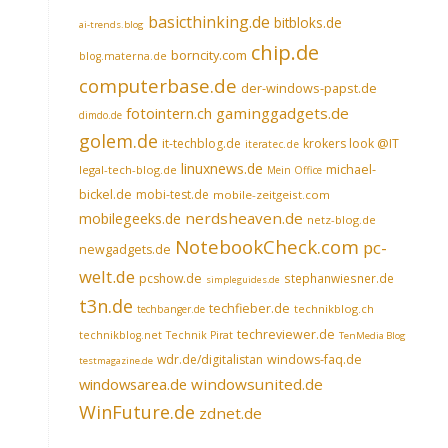
basicthinking.de
bitbloks.de
ai-trends.blog
chip.de
borncity.com
blog.materna.de
computerbase.de
der-windows-papst.de
fotointern.ch
gaminggadgets.de
dimdo.de
golem.de
it-techblog.de
krokers look @IT
iteratec.de
linuxnews.de
michael-
legal-tech-blog.de
Mein Office
bickel.de
mobi-test.de
mobile-zeitgeist.com
nerdsheaven.de
mobilegeeks.de
netz-blog.de
NotebookCheck.com
pc-
newgadgets.de
welt.de
pcshow.de
stephanwiesner.de
simpleguides.de
t3n.de
techfieber.de
technikblog.ch
techbanger.de
techreviewer.de
technikblog.net
Technik Pirat
TenMedia Blog
wdr.de/digitalistan
windows-faq.de
testmagazine.de
windowsarea.de
windowsunited.de
WinFuture.de
zdnet.de