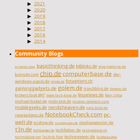
2021
2020
2019
2018
2017
2016
2014
Community Blogs
basicthinking.de
bitbloks.de
blog.materna.de
ai-trends.blog
chip.de
computerbase.de
borncity.com
der-
fotointern.ch
windows-papst.de
dimdo.de
golem.de
gaminggadgets.de
it-techblog.de
iteratec.de
linuxnews.de
krokers look @IT
legal-tech-blog.de
Mein Office
michael-bickel.de
mobi-test.de
mobile-zeitgeist.com
nerdsheaven.de
mobilegeeks.de
netz-blog.de
NotebookCheck.com
pc-
newgadgets.de
welt.de
pcshow.de
stephanwiesner.de
simpleguides.de
t3n.de
techfieber.de
technikblog.ch
techbanger.de
techreviewer.de
technikblog.net
Technik Pirat
TenMedia Blog