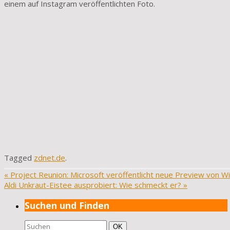
einem auf Instagram veröffentlichten Foto.
Tagged
zdnet.de
.
«
Project Reunion: Microsoft veröffentlicht neue Preview von W
Aldi Unkraut-Eistee ausprobiert: Wie schmeckt er?
»
Suchen und Finden
Suchen
Suchen
OK