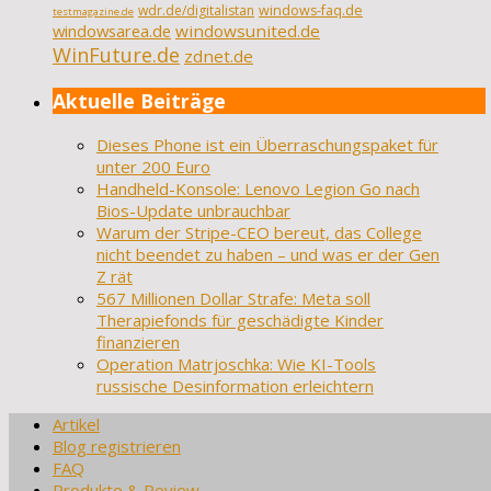
wdr.de/digitalistan
windows-faq.de
testmagazine.de
windowsarea.de
windowsunited.de
WinFuture.de
zdnet.de
Aktuelle Beiträge
Dieses Phone ist ein Überraschungspaket für
unter 200 Euro
Handheld-Konsole: Lenovo Legion Go nach
Bios-Update unbrauchbar
Warum der Stripe-CEO bereut, das College
nicht beendet zu haben – und was er der Gen
Z rät
567 Millionen Dollar Strafe: Meta soll
Therapiefonds für geschädigte Kinder
finanzieren
Operation Matrjoschka: Wie KI-Tools
russische Desinformation erleichtern
Artikel
Blog registrieren
FAQ
Produkte & Review