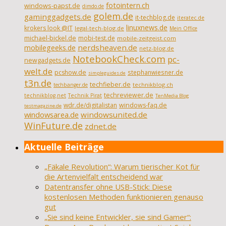
fotointern.ch
windows-papst.de
dimdo.de
golem.de
gaminggadgets.de
it-techblog.de
iteratec.de
linuxnews.de
krokers look @IT
legal-tech-blog.de
Mein Office
michael-bickel.de
mobi-test.de
mobile-zeitgeist.com
nerdsheaven.de
mobilegeeks.de
netz-blog.de
NotebookCheck.com
pc-
newgadgets.de
welt.de
pcshow.de
stephanwiesner.de
simpleguides.de
t3n.de
techfieber.de
technikblog.ch
techbanger.de
techreviewer.de
technikblog.net
Technik Pirat
TenMedia Blog
wdr.de/digitalistan
windows-faq.de
testmagazine.de
windowsarea.de
windowsunited.de
WinFuture.de
zdnet.de
Aktuelle Beiträge
„Fäkale Revolution“: Warum tierischer Kot für
die Artenvielfalt entscheidend war
Datentransfer ohne USB-Stick: Diese
kostenlosen Methoden funktionieren genauso
gut
„Sie sind keine Entwickler, sie sind Gamer“: