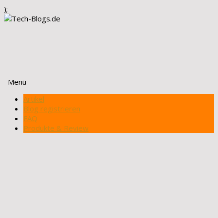
);
Menü
Zum
Artikel
Inhalt
Blog registrieren
springen
FAQ
Produkte & Review