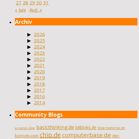
27
28
29
30
31
« Juni
Aug. »
Archiv
2026
2025
2024
2023
2022
2021
2020
2019
2018
2017
2016
2014
Community Blogs
basicthinking.de
bitbloks.de
blog.materna.de
ai-trends.blog
chip.de
computerbase.de
borncity.com
der-