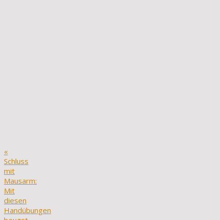
«
Schluss
mit
Mausarm:
Mit
diesen
Handübungen