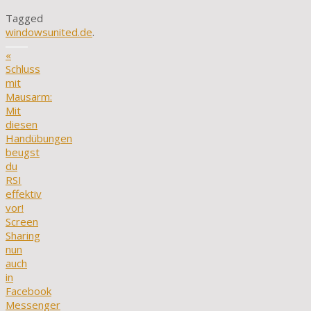
Tagged
windowsunited.de
.
«
Schluss
mit
Mausarm:
Mit
diesen
Handübungen
beugst
du
RSI
effektiv
vor!
Screen
Sharing
nun
auch
in
Facebook
Messenger