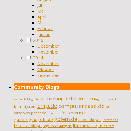
Juli
Mai
April
März
Februar
Januar
2016
Dezember
November
2014
November
Oktober
September
Community Blogs
basicthinking.de
bitbloks.de
blog.materna.de
ai-trends.blog
chip.de
computerbase.de
borncity.com
der-
fotointern.ch
windows-papst.de
dimdo.de
golem.de
gaminggadgets.de
it-techblog.de
iteratec.de
linuxnews.de
krokers look @IT
legal-tech-blog.de
Mein Office