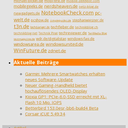
michael-bickel.de
mobi-test.de
mobile-zeitgeist.com
nerdsheaven.de
mobilegeeks.de
netz-blog.de
NotebookCheck.com
pc-
newgadgets.de
welt.de
pcshow.de
stephanwiesner.de
simpleguides.de
t3n.de
techfieber.de
technikblog.ch
techbanger.de
techreviewer.de
technikblog.net
Technik Pirat
TenMedia Blog
wdr.de/digitalistan
windows-faq.de
testmagazine.de
windowsarea.de
windowsunited.de
WinFuture.de
zdnet.de
Aktuelle Beiträge
Garmin: Mehrere Smartwatches erhalten
neues Software-Update
Neuer Gaming-Handheld bietet
hochauflösendes OLED-Display
Kioxia GP1: PCIe-6.0-SSD erreicht mit XL-
Flash 10 Mio. IOPS
Betterbird 153.0esr-bb6-build4 Beta
Corsair iCUE 5.49.34
Artikel