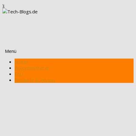
);
Menü
Zum
Artikel
Inhalt
Blog registrieren
springen
FAQ
Produkte & Review