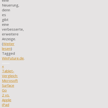
eine
Neuerung,
denn
es
gibt
eine
verbesserte,
erweitere
Anzeige.
(
Weiter
lesen
)
Tagged
WinFuture.de
.
«
Tablet-
Vergleich:
Microsoft
Surface
Go
2 vs.
Apple
iPad