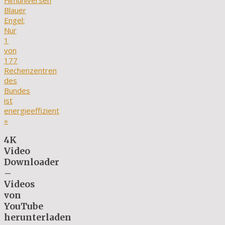
Filmuniversen
Blauer
Engel:
Nur
1
von
177
Rechenzentren
des
Bundes
ist
energieeffizient
»
4K
Video
Downloader
–
Videos
von
YouTube
herunterladen