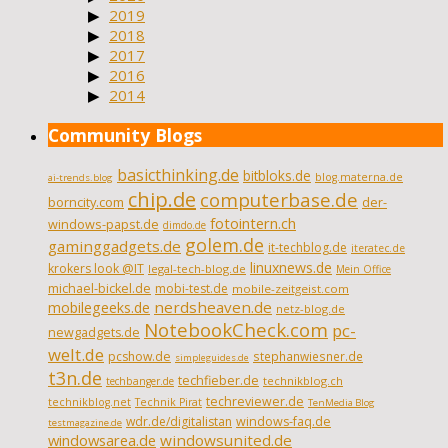
2019
2018
2017
2016
2014
Community Blogs
basicthinking.de
bitbloks.de
blog.materna.de
ai-trends.blog
chip.de
computerbase.de
borncity.com
der-
fotointern.ch
windows-papst.de
dimdo.de
golem.de
gaminggadgets.de
it-techblog.de
iteratec.de
linuxnews.de
krokers look @IT
legal-tech-blog.de
Mein Office
michael-bickel.de
mobi-test.de
mobile-zeitgeist.com
nerdsheaven.de
mobilegeeks.de
netz-blog.de
NotebookCheck.com
pc-
newgadgets.de
welt.de
pcshow.de
stephanwiesner.de
simpleguides.de
t3n.de
techfieber.de
technikblog.ch
techbanger.de
techreviewer.de
technikblog.net
Technik Pirat
TenMedia Blog
wdr.de/digitalistan
windows-faq.de
testmagazine.de
windowsarea.de
windowsunited.de