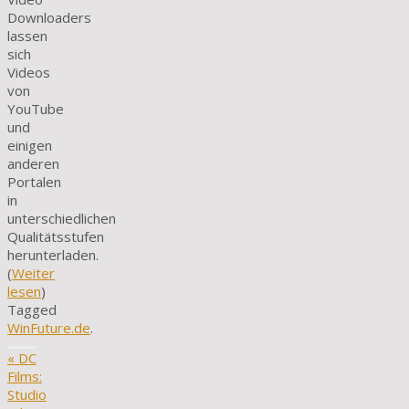
Downloaders
lassen
sich
Videos
von
YouTube
und
einigen
anderen
Portalen
in
unterschiedlichen
Qualitätsstufen
herunterladen.
(
Weiter
lesen
)
Tagged
WinFuture.de
.
«
DC
Films:
Studio