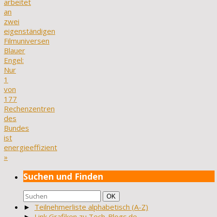
arbeitet
an
zwei
eigenständigen
Filmuniversen
Blauer
Engel:
Nur
1
von
177
Rechenzentren
des
Bundes
ist
energieeffizient
»
Suchen und Finden
Suchen
Suchen
OK
nach:
►
Teilnehmerliste alphabetisch (A-Z)
►
Link Grafiken zu Tech-Blogs.de