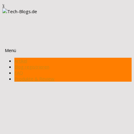
);
Menü
Zum
Artikel
Inhalt
Blog registrieren
springen
FAQ
Produkte & Review