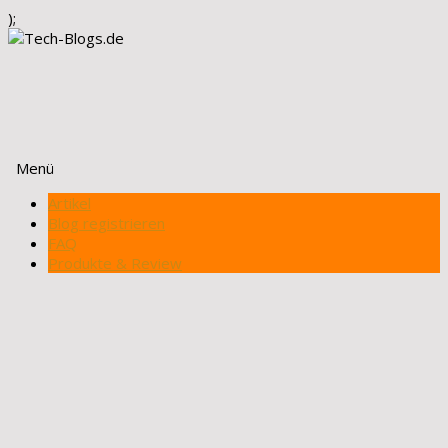
);
Menü
Zum
Artikel
Inhalt
Blog registrieren
springen
FAQ
Produkte & Review