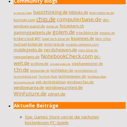
Community Blogs
basicthinking.de
bitbloks.de
blog.materna.de
ai-trends.blog
chip.de
computerbase.de
borncity.com
der-
fotointern.ch
windows-papst.de
dimdo.de
golem.de
gaminggadgets.de
it-techblog.de
iteratec.de
linuxnews.de
krokers look @IT
legal-tech-blog.de
Mein Office
michael-bickel.de
mobi-test.de
mobile-zeitgeist.com
nerdsheaven.de
mobilegeeks.de
netz-blog.de
NotebookCheck.com
pc-
newgadgets.de
welt.de
pcshow.de
stephanwiesner.de
simpleguides.de
t3n.de
techfieber.de
technikblog.ch
techbanger.de
techreviewer.de
technikblog.net
Technik Pirat
TenMedia Blog
wdr.de/digitalistan
windows-faq.de
testmagazine.de
windowsarea.de
windowsunited.de
WinFuture.de
zdnet.de
Aktuelle Beiträge
Epic Games Store verrät die nächsten
kostenlosen PC-Spiele