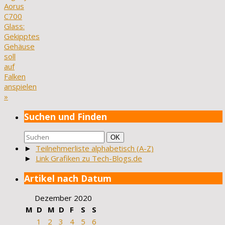
Aorus
C700
Glass:
Gekipptes
Gehäuse
soll
auf
Falken
anspielen
»
Suchen und Finden
Suchen
Suchen
OK
nach:
►
Teilnehmerliste alphabetisch (A-Z)
►
Link Grafiken zu Tech-Blogs.de
Artikel nach Datum
Dezember 2020
M
D
M
D
F
S
S
1
2
3
4
5
6