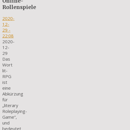
Online-
Rollenspiele
2020-
12-
29
-
22:08
2020-
12-
29
Das
Wort
lit-
RPG
ist
eine
Abkürzung
für
„literary
Roleplaying-
Game“,
und
bedeutet