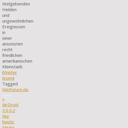
titelgebenden
Helden
und
ungewöhnlichen
Ereignissen
in
einer
ansonsten
recht
friedlichen
amerikanischen
Kleinstadt.
(
Weiter
lesen
)
Tagged
WinFuture.de
.
«
AirDroid
3.6.9.2
Nur
heute:
Media