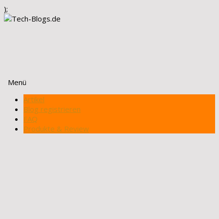
);
Menü
Zum
Artikel
Inhalt
Blog registrieren
springen
FAQ
Produkte & Review