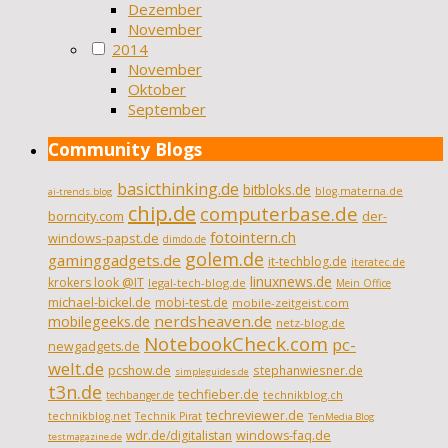
Dezember
November
2014
November
Oktober
September
Community Blogs
basicthinking.de
bitbloks.de
blog.materna.de
ai-trends.blog
chip.de
computerbase.de
borncity.com
der-
fotointern.ch
windows-papst.de
dimdo.de
golem.de
gaminggadgets.de
it-techblog.de
iteratec.de
linuxnews.de
krokers look @IT
legal-tech-blog.de
Mein Office
michael-bickel.de
mobi-test.de
mobile-zeitgeist.com
nerdsheaven.de
mobilegeeks.de
netz-blog.de
NotebookCheck.com
pc-
newgadgets.de
welt.de
pcshow.de
stephanwiesner.de
simpleguides.de
t3n.de
techfieber.de
technikblog.ch
techbanger.de
techreviewer.de
technikblog.net
Technik Pirat
TenMedia Blog
wdr.de/digitalistan
windows-faq.de
testmagazine.de