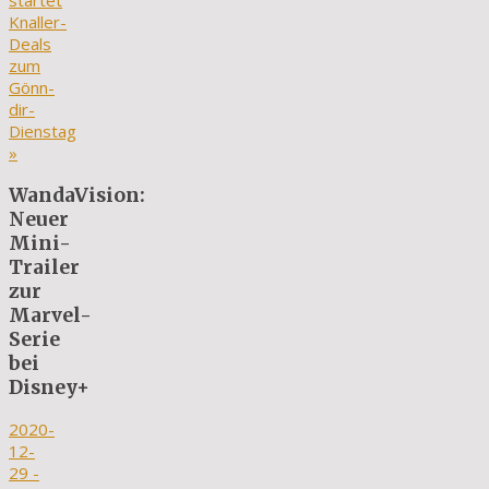
startet
Knaller-
Deals
zum
Gönn-
dir-
Dienstag
»
WandaVision:
Neuer
Mini-
Trailer
zur
Marvel-
Serie
bei
Disney+
2020-
12-
29
-