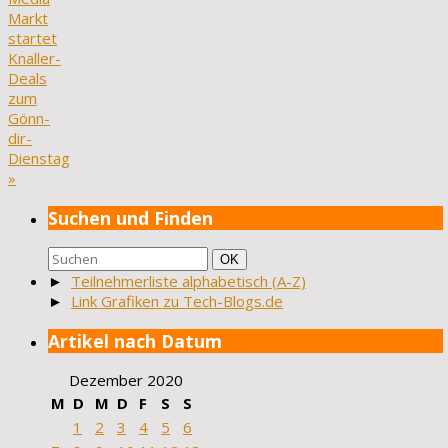
Markt
startet
Knaller-
Deals
zum
Gönn-
dir-
Dienstag
»
Suchen und Finden
Suchen
Suchen
OK
nach:
►
Teilnehmerliste alphabetisch (A-Z)
►
Link Grafiken zu Tech-Blogs.de
Artikel nach Datum
Dezember 2020
M
D
M
D
F
S
S
1
2
3
4
5
6