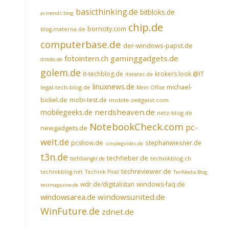
basicthinking.de
bitbloks.de
ai-trends.blog
chip.de
borncity.com
blog.materna.de
computerbase.de
der-windows-papst.de
fotointern.ch
gaminggadgets.de
dimdo.de
golem.de
it-techblog.de
krokers look @IT
iteratec.de
linuxnews.de
michael-
legal-tech-blog.de
Mein Office
bickel.de
mobi-test.de
mobile-zeitgeist.com
nerdsheaven.de
mobilegeeks.de
netz-blog.de
NotebookCheck.com
pc-
newgadgets.de
welt.de
pcshow.de
stephanwiesner.de
simpleguides.de
t3n.de
techfieber.de
technikblog.ch
techbanger.de
techreviewer.de
technikblog.net
Technik Pirat
TenMedia Blog
wdr.de/digitalistan
windows-faq.de
testmagazine.de
windowsarea.de
windowsunited.de
WinFuture.de
zdnet.de