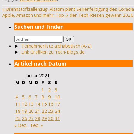
«
Brennstoffzellenzug: Alstom plant Serienfertigung des Coradia 
Apple, Amazon und mehr: Top-7 der Tech-Riesen gewann 2020 ü
Suchen und Finden
Suchen
Suchen
OK
nach:
►
Teilnehmerliste alphabetisch (A-Z)
►
Link Grafiken zu Tech-Blogs.de
Artikel nach Datum
Januar 2021
M
D
M
D
F
S
S
1
2
3
4
5
6
7
8
9
10
11
12
13
14
15
16
17
18
19
20
21
22
23
24
25
26
27
28
29
30
31
« Dez.
Feb. »