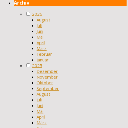
Archiv
2026
August
Juli
Juni
Mai
April
März
Februar
Januar
2025
Dezember
November
Oktober
September
August
Juli
Juni
Mai
April
März