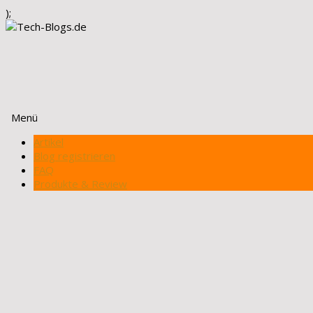
);
Menü
Zum
Artikel
Inhalt
Blog registrieren
springen
FAQ
Produkte & Review