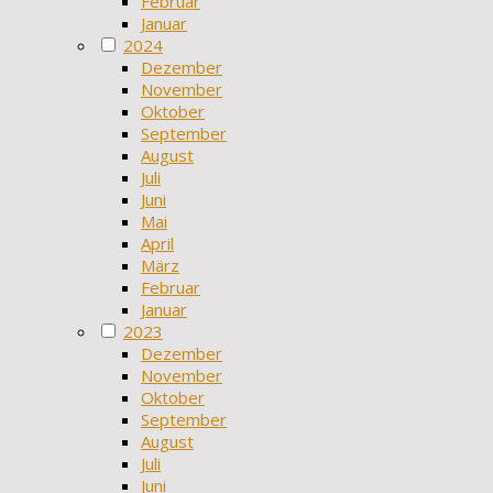
Februar
Januar
2024
Dezember
November
Oktober
September
August
Juli
Juni
Mai
April
März
Februar
Januar
2023
Dezember
November
Oktober
September
August
Juli
Juni