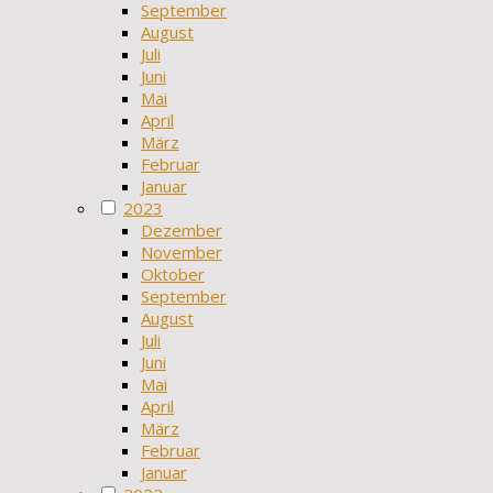
September
August
Juli
Juni
Mai
April
März
Februar
Januar
2023
Dezember
November
Oktober
September
August
Juli
Juni
Mai
April
März
Februar
Januar