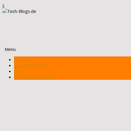
);
Menü
Zum
Artikel
Inhalt
Blog registrieren
springen
FAQ
Produkte & Review