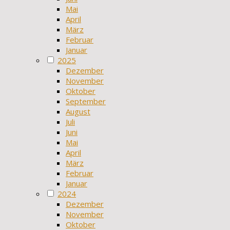
Mai
April
März
Februar
Januar
2025
Dezember
November
Oktober
September
August
Juli
Juni
Mai
April
März
Februar
Januar
2024
Dezember
November
Oktober