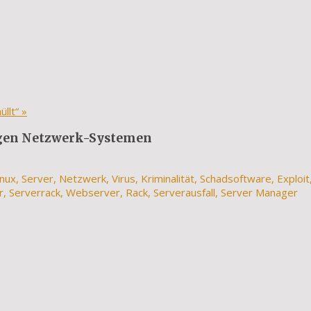
üllt“
»
gen Netzwerk-Systemen