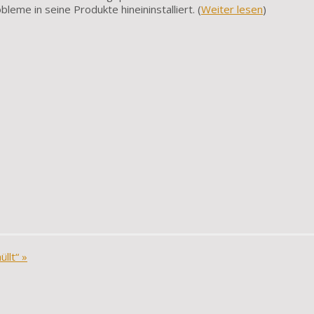
leme in seine Produkte hineininstalliert. (
Weiter lesen
)
üllt“
»