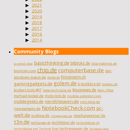
2021
2020
2019
2018
2017
2016
2014
Community Blogs
basicthinking.de
bitbloks.de
blog.materna.de
ai-trends.blog
chip.de
computerbase.de
borncity.com
der-
fotointern.ch
windows-papst.de
dimdo.de
golem.de
gaminggadgets.de
it-techblog.de
iteratec.de
linuxnews.de
krokers look @IT
legal-tech-blog.de
Mein Office
michael-bickel.de
mobi-test.de
mobile-zeitgeist.com
nerdsheaven.de
mobilegeeks.de
netz-blog.de
NotebookCheck.com
pc-
newgadgets.de
welt.de
pcshow.de
stephanwiesner.de
simpleguides.de
t3n.de
techfieber.de
technikblog.ch
techbanger.de
techreviewer.de
technikblog.net
Technik Pirat
TenMedia Blog