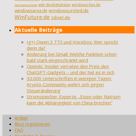
wdr.de/digitalistan
windows-faq.de
testmagazine.de
windowsarea.de
windowsunited.de
WinFuture.de
zdnet.de
Aktuelle Beiträge
(g+) Qwen 3 TTS und Voicebox: Wer spricht
denn da?
Änderung bei Gmail: Welche Funktion schon
bald stark eingeschränkt wird
OpenAI: Insider verraten den Preis des
ChatGPT-Gadgets – und der hat es in sich
30.000 Unterschriften in wenigen Tagen:
Krypto-Community wehrt sich gegen
Steueränderung
Stromspeicher-Experte: „Eisen oder Natrium
kann die Abhängigkeit von China brechen“
Artikel
Blog registrieren
FAQ
Produkte & Review