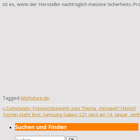
ist es, wenn der Hersteller nachträglich massive Sicherheits-Prob
Tagged
WinFuture.de
.
«
Community: Fotowettbewerb zum Thema „Fernweh“ [Notiz]
Termin steht fest: Samsung Galaxy S21 wird am 14. Januar „enth
Suchen und Finden
Suchen
Suchen
OK