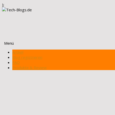
);
Menü
Zum
Artikel
Inhalt
Blog registrieren
springen
FAQ
Produkte & Review