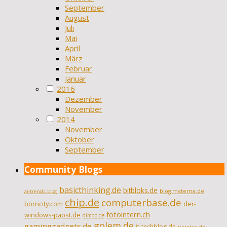
September
August
Juli
Mai
April
März
Februar
Januar
2016
Dezember
November
2014
November
Oktober
September
Community Blogs
basicthinking.de
bitbloks.de
blog.materna.de
ai-trends.blog
chip.de
computerbase.de
borncity.com
der-
fotointern.ch
windows-papst.de
dimdo.de
golem.de
gaminggadgets.de
it-techblog.de
iteratec.de