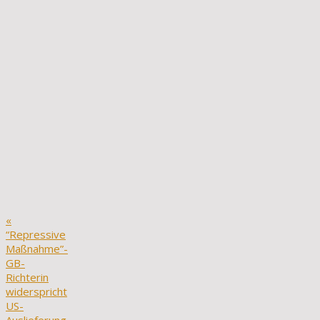
«
“Repressive
Maßnahme”-
GB-
Richterin
widerspricht
US-