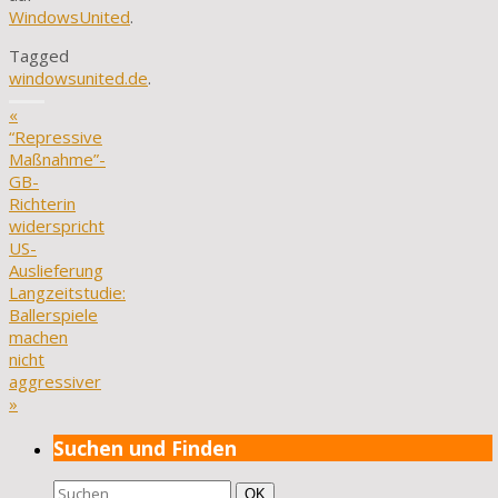
WindowsUnited
.
Tagged
windowsunited.de
.
«
“Repressive
Maßnahme”-
GB-
Richterin
widerspricht
US-
Auslieferung
Langzeitstudie:
Ballerspiele
machen
nicht
aggressiver
»
Suchen und Finden
Suchen
Suchen
OK