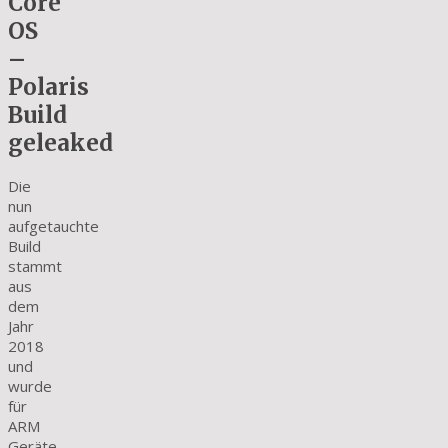
Core
OS
–
Polaris
Build
geleaked
Die
nun
aufgetauchte
Build
stammt
aus
dem
Jahr
2018
und
wurde
für
ARM
Geräte