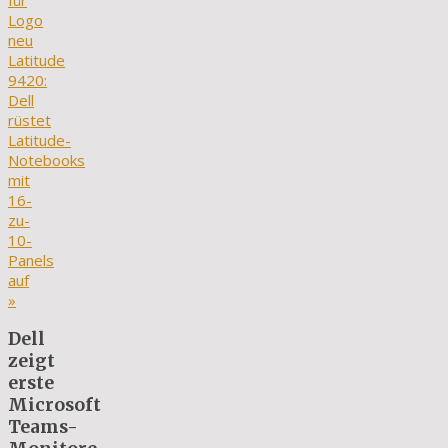
für
Logo
neu
Latitude
9420:
Dell
rüstet
Latitude-
Notebooks
mit
16-
zu-
10-
Panels
auf
»
Dell
zeigt
erste
Microsoft
Teams-