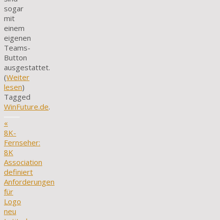
sogar
mit
einem
eigenen
Teams-
Button
ausgestattet.
(
Weiter
lesen
)
Tagged
WinFuture.de
.
«
8K-
Fernseher:
8K
Association
definiert
Anforderungen
für
Logo
neu