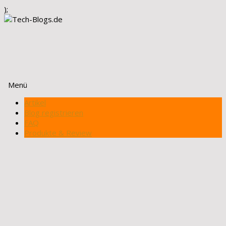
);
Menü
Zum
Artikel
Inhalt
Blog registrieren
springen
FAQ
Produkte & Review