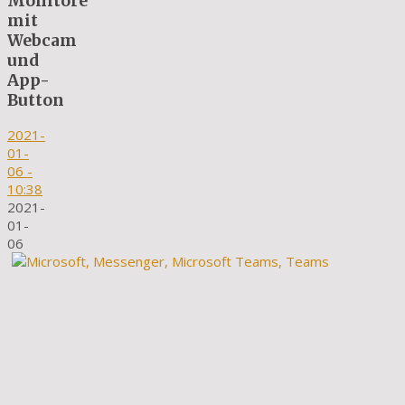
Monitore
mit
Webcam
und
App-
Button
2021-
01-
06
-
10:38
2021-
01-
06