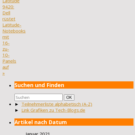
Latitude
9420:
Dell
rüstet
Latitude-
Notebooks
mit
16-
zu-
10-
Panels
auf
»
Suchen und Finden
Suchen
Suchen
OK
nach:
►
Teilnehmerliste alphabetisch (A-Z)
►
Link Grafiken zu Tech-Blogs.de
Artikel nach Datum
Januar 2021