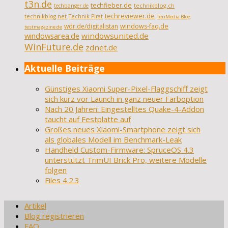
t3n.de
techfieber.de
technikblog.ch
techbanger.de
techreviewer.de
technikblog.net
Technik Pirat
TenMedia Blog
wdr.de/digitalistan
windows-faq.de
testmagazine.de
windowsarea.de
windowsunited.de
WinFuture.de
zdnet.de
Aktuelle Beiträge
Günstiges Xiaomi Super-Pixel-Flaggschiff zeigt
sich kurz vor Launch in ganz neuer Farboption
Nach 20 Jahren: Eingestelltes Quake-4-Addon
taucht auf Festplatte auf
Großes neues Xiaomi-Smartphone zeigt sich
als globales Modell im Benchmark-Leak
Handheld Custom-Firmware: SpruceOS 4.3
unterstützt TrimUI Brick Pro, weitere Modelle
folgen
Files 4.2.3
Artikel
Blog registrieren
FAQ