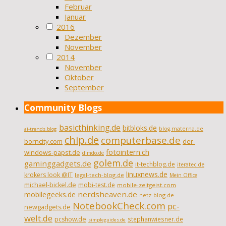
Februar
Januar
2016
Dezember
November
2014
November
Oktober
September
Community Blogs
basicthinking.de
bitbloks.de
blog.materna.de
ai-trends.blog
chip.de
computerbase.de
borncity.com
der-
fotointern.ch
windows-papst.de
dimdo.de
golem.de
gaminggadgets.de
it-techblog.de
iteratec.de
linuxnews.de
krokers look @IT
legal-tech-blog.de
Mein Office
michael-bickel.de
mobi-test.de
mobile-zeitgeist.com
nerdsheaven.de
mobilegeeks.de
netz-blog.de
NotebookCheck.com
pc-
newgadgets.de
welt.de
pcshow.de
stephanwiesner.de
simpleguides.de