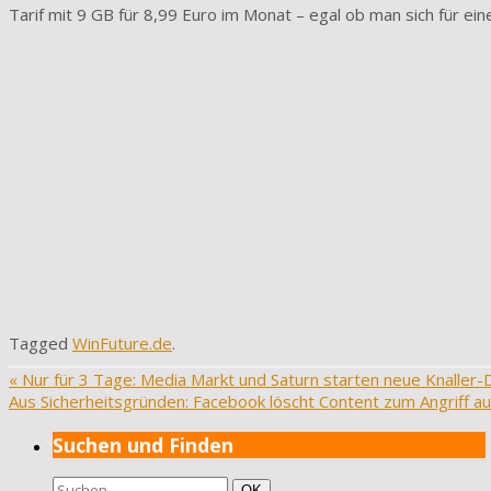
Tarif mit 9 GB für 8,99 Euro im Monat – egal ob man sich für ein
Tagged
WinFuture.de
.
«
Nur für 3 Tage: Media Markt und Saturn starten neue Knaller-
Aus Sicherheitsgründen: Facebook löscht Content zum Angriff au
Suchen und Finden
Suchen
Suchen
OK