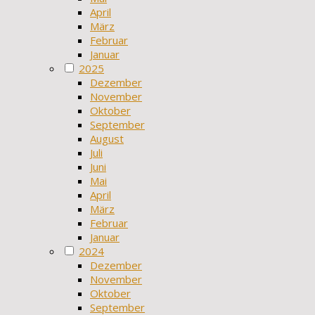
April
März
Februar
Januar
2025
Dezember
November
Oktober
September
August
Juli
Juni
Mai
April
März
Februar
Januar
2024
Dezember
November
Oktober
September