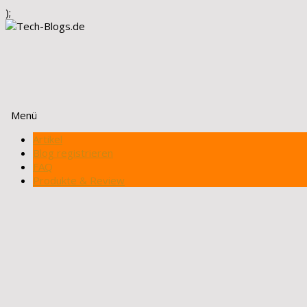
);
Menü
Zum
Artikel
Inhalt
Blog registrieren
springen
FAQ
Produkte & Review