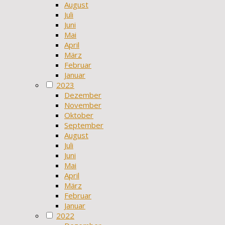
August
Juli
Juni
Mai
April
März
Februar
Januar
2023
Dezember
November
Oktober
September
August
Juli
Juni
Mai
April
März
Februar
Januar
2022