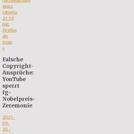
nachladenden
Apps
Ubuntu
21.10
mit
Firefox
als
Snap
»
Falsche
Copyright-
Ansprüche:
YouTube
sperrt
Ig-
Nobelpreis-
Zeremonie
2021-
09-
20
-