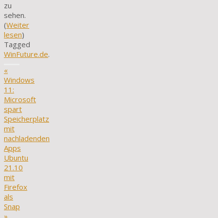
zu
sehen.
(
Weiter
lesen
)
Tagged
WinFuture.de
.
«
Windows
11:
Microsoft
spart
Speicherplatz
mit
nachladenden
Apps
Ubuntu
21.10
mit
Firefox
als
Snap
»