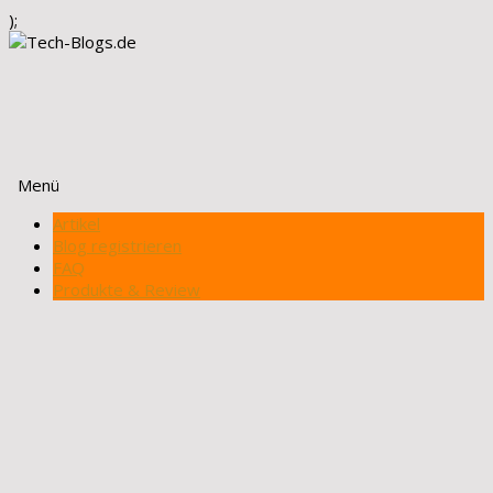
);
Menü
Zum
Artikel
Inhalt
Blog registrieren
springen
FAQ
Produkte & Review