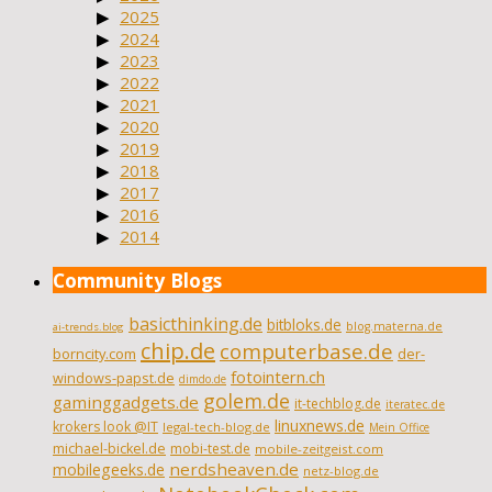
2025
2024
2023
2022
2021
2020
2019
2018
2017
2016
2014
Community Blogs
basicthinking.de
bitbloks.de
blog.materna.de
ai-trends.blog
chip.de
computerbase.de
borncity.com
der-
fotointern.ch
windows-papst.de
dimdo.de
golem.de
gaminggadgets.de
it-techblog.de
iteratec.de
linuxnews.de
krokers look @IT
legal-tech-blog.de
Mein Office
michael-bickel.de
mobi-test.de
mobile-zeitgeist.com
nerdsheaven.de
mobilegeeks.de
netz-blog.de