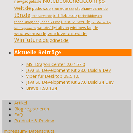
NotebookCheck.com
pc-
newgadgets.de
welt.de
pcshow.de
stephanwiesner.de
simpleguides.de
t3n.de
techfieber.de
technikblog.ch
techbanger.de
techreviewer.de
technikblog.net
Technik Pirat
TenMedia Blog
wdr.de/digitalistan
windows-faq.de
testmagazine.de
windowsarea.de
windowsunited.de
WinFuture.de
zdnet.de
Aktuelle Beiträge
MSI Dragon Center 2.0.157.0
Java SE Development Kit 28.0 Build 9 Dev
Viber für Desktop 28.5.1.0
Java SE Development Kit 27.0 Build 34 Dev
Brave 1.93.134
Artikel
Blog registrieren
FAQ
Produkte & Review
Impressum/ Datenschutz