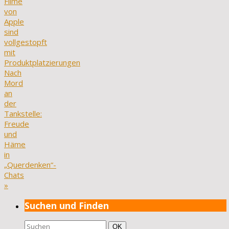
Filme
von
Apple
sind
vollgestopft
mit
Produktplatzierungen
Nach
Mord
an
der
Tankstelle:
Freude
und
Häme
in
„Querdenken“-
Chats
»
Suchen und Finden
Suchen
Suchen
OK