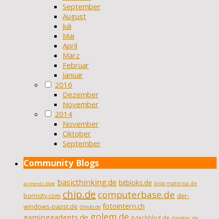
September
August
Juli
Mai
April
März
Februar
Januar
2016
Dezember
November
2014
November
Oktober
September
Community Blogs
basicthinking.de
bitbloks.de
blog.materna.de
ai-trends.blog
chip.de
computerbase.de
borncity.com
der-
fotointern.ch
windows-papst.de
dimdo.de
golem.de
gaminggadgets.de
it-techblog.de
iteratec.de