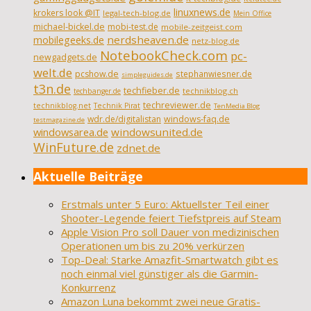
linuxnews.de
krokers look @IT
legal-tech-blog.de
Mein Office
michael-bickel.de
mobi-test.de
mobile-zeitgeist.com
nerdsheaven.de
mobilegeeks.de
netz-blog.de
NotebookCheck.com
pc-
newgadgets.de
welt.de
pcshow.de
stephanwiesner.de
simpleguides.de
t3n.de
techfieber.de
technikblog.ch
techbanger.de
techreviewer.de
technikblog.net
Technik Pirat
TenMedia Blog
wdr.de/digitalistan
windows-faq.de
testmagazine.de
windowsarea.de
windowsunited.de
WinFuture.de
zdnet.de
Aktuelle Beiträge
Erstmals unter 5 Euro: Aktuellster Teil einer
Shooter-Legende feiert Tiefstpreis auf Steam
Apple Vision Pro soll Dauer von medizinischen
Operationen um bis zu 20% verkürzen
Top-Deal: Starke Amazfit-Smartwatch gibt es
noch einmal viel günstiger als die Garmin-
Konkurrenz
Amazon Luna bekommt zwei neue Gratis-