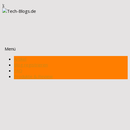
);
Menü
Zum
Artikel
Inhalt
Blog registrieren
springen
FAQ
Produkte & Review