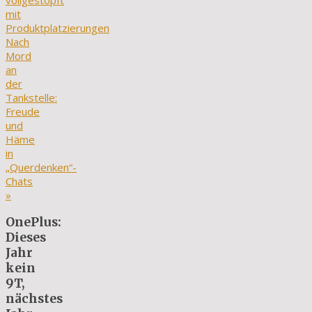
vollgestopft
mit
Produktplatzierungen
Nach
Mord
an
der
Tankstelle:
Freude
und
Häme
in
„Querdenken“-
Chats
»
OnePlus:
Dieses
Jahr
kein
9T,
nächstes