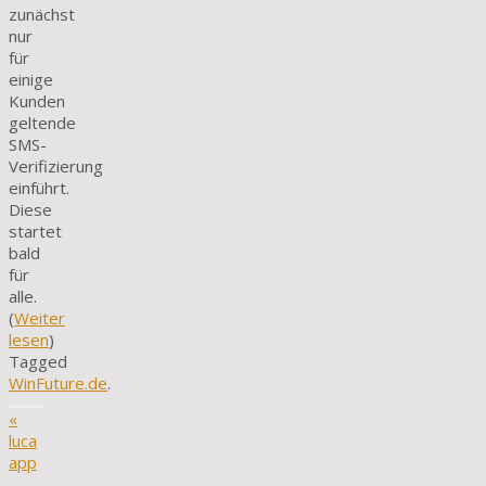
zunächst
nur
für
einige
Kunden
geltende
SMS-
Verifizierung
einführt.
Diese
startet
bald
für
alle.
(
Weiter
lesen
)
Tagged
WinFuture.de
.
«
luca
app
–