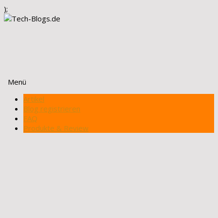
);
Menü
Zum
Artikel
Inhalt
Blog registrieren
springen
FAQ
Produkte & Review