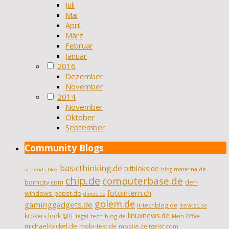
Juli
Mai
April
März
Februar
Januar
2016
Dezember
November
2014
November
Oktober
September
Community Blogs
basicthinking.de
bitbloks.de
blog.materna.de
ai-trends.blog
chip.de
computerbase.de
borncity.com
der-
fotointern.ch
windows-papst.de
dimdo.de
golem.de
gaminggadgets.de
it-techblog.de
iteratec.de
linuxnews.de
krokers look @IT
legal-tech-blog.de
Mein Office
michael-bickel.de
mobi-test.de
mobile-zeitgeist.com