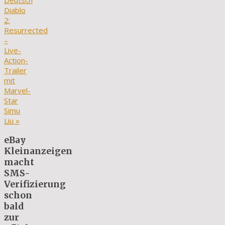
Deutsch
Diablo
2:
Resurrected
–
Live-
Action-
Trailer
mit
Marvel-
Star
Simu
Liu
»
eBay
Kleinanzeigen
macht
SMS-
Verifizierung
schon
bald
zur