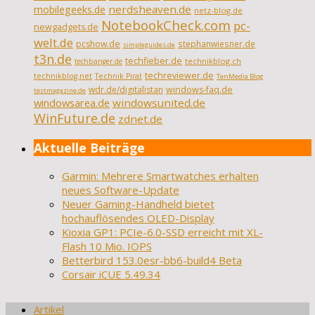
nerdsheaven.de
mobilegeeks.de
netz-blog.de
NotebookCheck.com
pc-
newgadgets.de
welt.de
pcshow.de
stephanwiesner.de
simpleguides.de
t3n.de
techfieber.de
technikblog.ch
techbanger.de
techreviewer.de
technikblog.net
Technik Pirat
TenMedia Blog
wdr.de/digitalistan
windows-faq.de
testmagazine.de
windowsarea.de
windowsunited.de
WinFuture.de
zdnet.de
Aktuelle Beiträge
Garmin: Mehrere Smartwatches erhalten
neues Software-Update
Neuer Gaming-Handheld bietet
hochauflösendes OLED-Display
Kioxia GP1: PCIe-6.0-SSD erreicht mit XL-
Flash 10 Mio. IOPS
Betterbird 153.0esr-bb6-build4 Beta
Corsair iCUE 5.49.34
Artikel