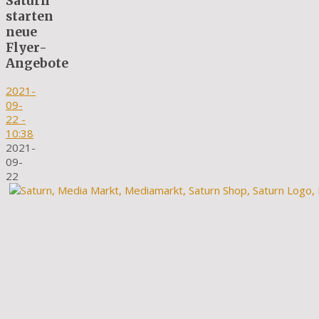
Saturn
starten
neue
Flyer-
Angebote
2021-
09-
22
-
10:38
2021-
09-
22