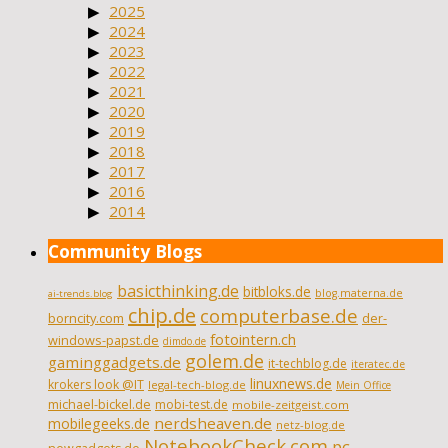
2025
2024
2023
2022
2021
2020
2019
2018
2017
2016
2014
Community Blogs
basicthinking.de
bitbloks.de
blog.materna.de
ai-trends.blog
chip.de
computerbase.de
borncity.com
der-
fotointern.ch
windows-papst.de
dimdo.de
golem.de
gaminggadgets.de
it-techblog.de
iteratec.de
linuxnews.de
krokers look @IT
legal-tech-blog.de
Mein Office
michael-bickel.de
mobi-test.de
mobile-zeitgeist.com
nerdsheaven.de
mobilegeeks.de
netz-blog.de
NotebookCheck.com
pc-