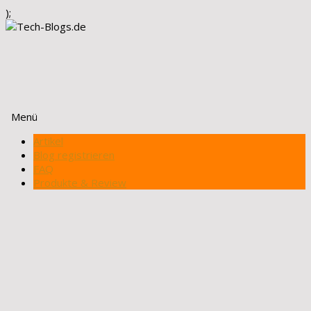
);
Menü
Zum
Artikel
Inhalt
Blog registrieren
springen
FAQ
Produkte & Review