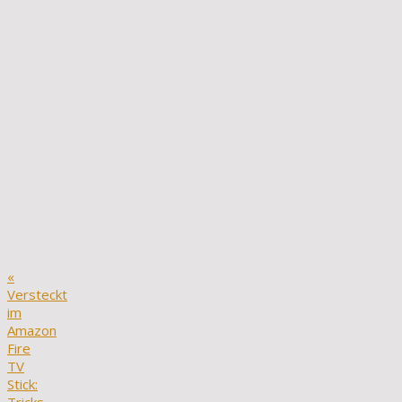
«
Versteckt
im
Amazon
Fire
TV
Stick: