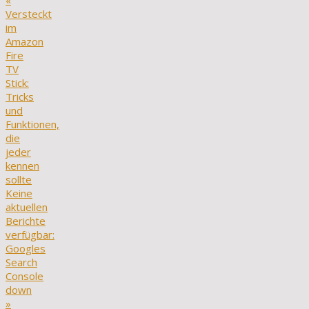
«
Versteckt
im
Amazon
Fire
TV
Stick:
Tricks
und
Funktionen,
die
jeder
kennen
sollte
Keine
aktuellen
Berichte
verfügbar:
Googles
Search
Console
down
»