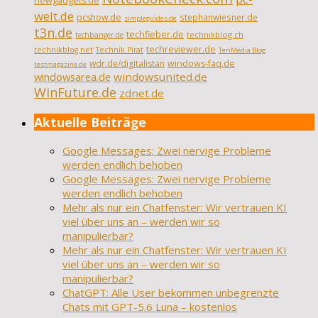
newgadgets.de
welt.de
pcshow.de
stephanwiesner.de
simpleguides.de
t3n.de
techfieber.de
technikblog.ch
techbanger.de
techreviewer.de
technikblog.net
Technik Pirat
TenMedia Blog
wdr.de/digitalistan
windows-faq.de
testmagazine.de
windowsarea.de
windowsunited.de
WinFuture.de
zdnet.de
Aktuelle Beiträge
Google Messages: Zwei nervige Probleme
werden endlich behoben
Google Messages: Zwei nervige Probleme
werden endlich behoben
Mehr als nur ein Chatfenster: Wir vertrauen KI
viel über uns an – werden wir so
manipulierbar?
Mehr als nur ein Chatfenster: Wir vertrauen KI
viel über uns an – werden wir so
manipulierbar?
ChatGPT: Alle User bekommen unbegrenzte
Chats mit GPT-5.6 Luna – kostenlos