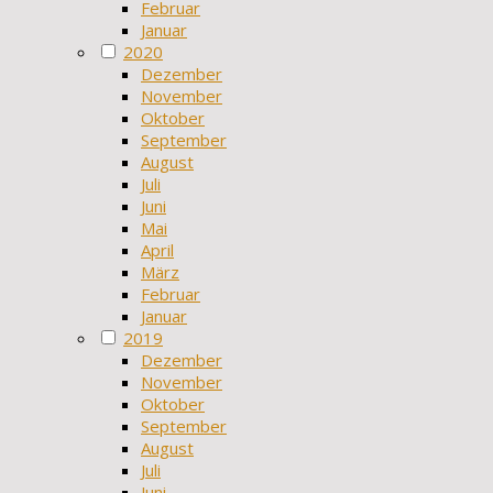
Februar
Januar
2020
Dezember
November
Oktober
September
August
Juli
Juni
Mai
April
März
Februar
Januar
2019
Dezember
November
Oktober
September
August
Juli
Juni