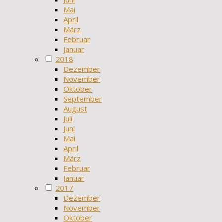
Mai
April
März
Februar
Januar
2018
Dezember
November
Oktober
September
August
Juli
Juni
Mai
April
März
Februar
Januar
2017
Dezember
November
Oktober