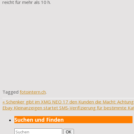
reicht für mehr als 10 h.
Tagged
fotointern.ch
.
«
Schenker gibt im XMG NEO 17 den Kunden die Macht: Achtung,
Ebay Kleinanzeigen startet SMS-Verifizierung für bestimmte K
Suchen und Finden
Suchen
Suchen
OK