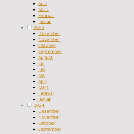
April
März
Februar
Januar
2025
Dezember
November
Oktober
September
August
Juli
Juni
Mai
April
März
Februar
Januar
2024
Dezember
November
Oktober
September