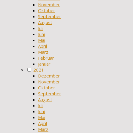
November
Oktober
September
August
Juli
Juni
Mai
April
März
Februar
Januar
2021
Dezember
November
Oktober
September
August
Juli
Juni
Mai
April
März