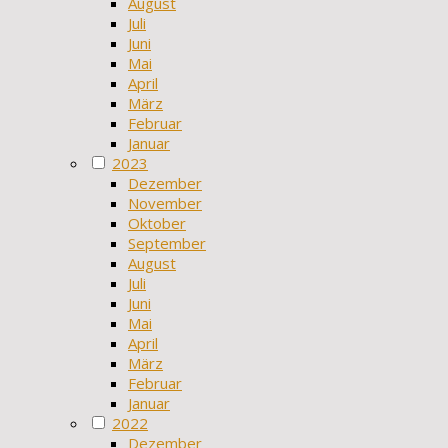
August
Juli
Juni
Mai
April
März
Februar
Januar
2023
Dezember
November
Oktober
September
August
Juli
Juni
Mai
April
März
Februar
Januar
2022
Dezember