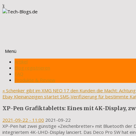
);
Menü
Zum
Artikel
Inhalt
Blog registrieren
springen
FAQ
Produkte & Review
«
Schenker gibt im XMG NEO 17 den Kunden die Macht: Achtung,
Ebay Kleinanzeigen startet SMS-Verifizierung für bestimmte K
XP-Pen Grafiktabletts: Eines mit 4K-Display, z
2021-09-22
- 11:00
2021-09-22
XP-Pen hat zwei günstige «Zeichenbretter» mit Bluetooth der 
integriertem 4K-UHD-Display lanciert. Das Deco Pro SW hat ein