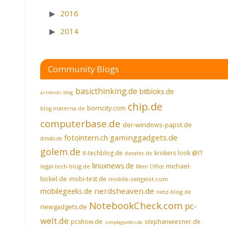
2016
2014
Community Blogs
basicthinking.de
bitbloks.de
ai-trends.blog
chip.de
borncity.com
blog.materna.de
computerbase.de
der-windows-papst.de
fotointern.ch
gaminggadgets.de
dimdo.de
golem.de
it-techblog.de
krokers look @IT
iteratec.de
linuxnews.de
michael-
legal-tech-blog.de
Mein Office
bickel.de
mobi-test.de
mobile-zeitgeist.com
nerdsheaven.de
mobilegeeks.de
netz-blog.de
NotebookCheck.com
pc-
newgadgets.de
welt.de
pcshow.de
stephanwiesner.de
simpleguides.de