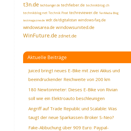
t3n.de
techfieber.de
technikblog.ch
techbanger.de
techreviewer.de
technikblog.net
Technik Pirat
TenMedia Blog
wdr.de/digitalistan
windows-faq.de
testmagazine.de
windowsarea.de
windowsunited.de
WinFuture.de
zdnet.de
Aktuelle Beiträge
Juiced bringt neues E-Bike mit zwei Akkus und
beeindruckender Reichweite von 200 km
180 Newtonmeter: Dieses E-Bike von Rivian
soll wie ein Elektroauto beschleunigen
Angriff auf Trade Republic und Scalable: Was
taugt der neue Sparkassen-Broker S-Neo?
Fake-Abbuchung über 909 Euro: Paypal-