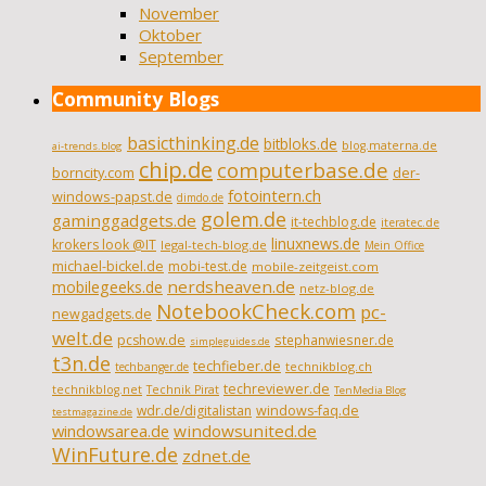
November
Oktober
September
Community Blogs
basicthinking.de
bitbloks.de
blog.materna.de
ai-trends.blog
chip.de
computerbase.de
borncity.com
der-
fotointern.ch
windows-papst.de
dimdo.de
golem.de
gaminggadgets.de
it-techblog.de
iteratec.de
linuxnews.de
krokers look @IT
legal-tech-blog.de
Mein Office
michael-bickel.de
mobi-test.de
mobile-zeitgeist.com
nerdsheaven.de
mobilegeeks.de
netz-blog.de
NotebookCheck.com
pc-
newgadgets.de
welt.de
pcshow.de
stephanwiesner.de
simpleguides.de
t3n.de
techfieber.de
technikblog.ch
techbanger.de
techreviewer.de
technikblog.net
Technik Pirat
TenMedia Blog
wdr.de/digitalistan
windows-faq.de
testmagazine.de
windowsarea.de
windowsunited.de
WinFuture.de
zdnet.de