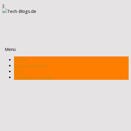
);
Menü
Zum
Artikel
Inhalt
Blog registrieren
springen
FAQ
Produkte & Review