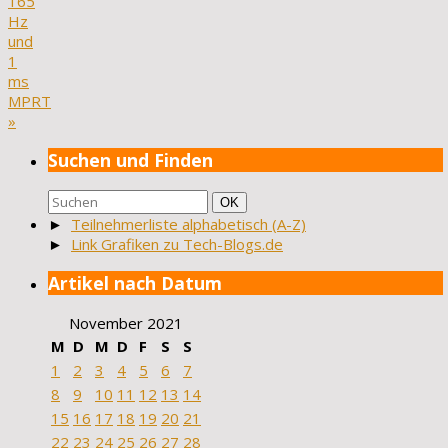
165
Hz
und
1
ms
MPRT
»
Suchen und Finden
Suchen
Suchen
OK
nach:
►
Teilnehmerliste alphabetisch (A-Z)
►
Link Grafiken zu Tech-Blogs.de
Artikel nach Datum
November 2021
M
D
M
D
F
S
S
1
2
3
4
5
6
7
8
9
10
11
12
13
14
15
16
17
18
19
20
21
22
23
24
25
26
27
28