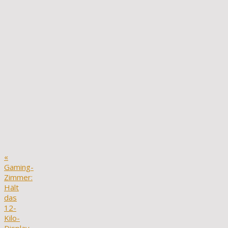
«
Gaming-
Zimmer:
Hält
das
12-
Kilo-