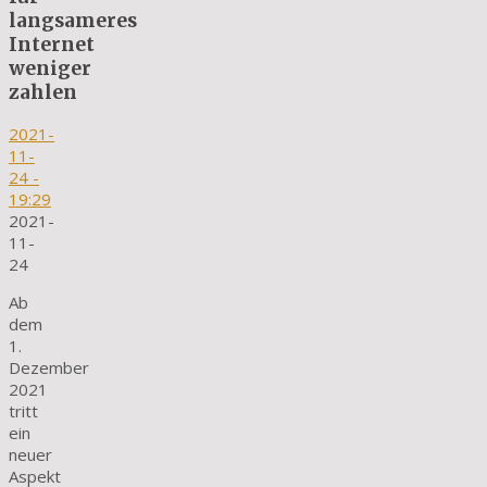
langsameres
Internet
weniger
zahlen
2021-
11-
24
-
19:29
2021-
11-
24
Ab
dem
1.
Dezember
2021
tritt
ein
neuer
Aspekt