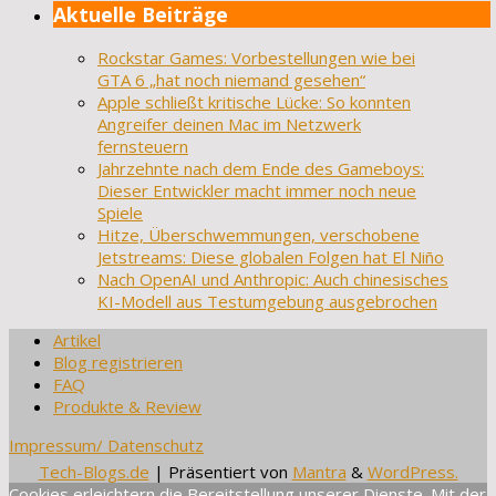
Aktuelle Beiträge
Rockstar Games: Vorbestellungen wie bei
GTA 6 „hat noch niemand gesehen“
Apple schließt kritische Lücke: So konnten
Angreifer deinen Mac im Netzwerk
fernsteuern
Jahrzehnte nach dem Ende des Gameboys:
Dieser Entwickler macht immer noch neue
Spiele
Hitze, Überschwemmungen, verschobene
Jetstreams: Diese globalen Folgen hat El Niño
Nach OpenAI und Anthropic: Auch chinesisches
KI-Modell aus Testumgebung ausgebrochen
Artikel
Blog registrieren
FAQ
Produkte & Review
Impressum/ Datenschutz
Tech-Blogs.de
| Präsentiert von
Mantra
&
WordPress.
Cookies erleichtern die Bereitstellung unserer Dienste. Mit der