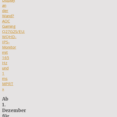
Display
an
der
Wand?
AOC
Gaming
Q27G2S/EU:
WQHD-
IPS-
Monitor
mit
165
Hz
und
1
ms
MPRT
»
Ab
1.
Dezember
für