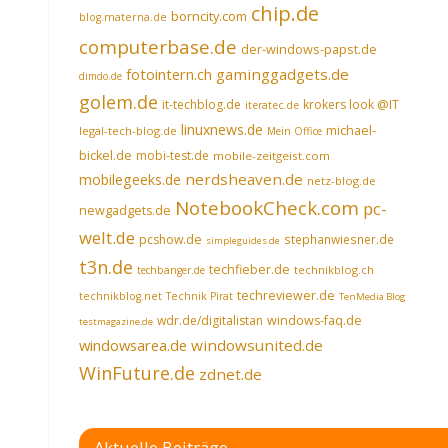
chip.de
borncity.com
blog.materna.de
computerbase.de
der-windows-papst.de
fotointern.ch
gaminggadgets.de
dimdo.de
golem.de
it-techblog.de
krokers look @IT
iteratec.de
linuxnews.de
michael-
legal-tech-blog.de
Mein Office
bickel.de
mobi-test.de
mobile-zeitgeist.com
nerdsheaven.de
mobilegeeks.de
netz-blog.de
NotebookCheck.com
pc-
newgadgets.de
welt.de
pcshow.de
stephanwiesner.de
simpleguides.de
t3n.de
techfieber.de
technikblog.ch
techbanger.de
techreviewer.de
technikblog.net
Technik Pirat
TenMedia Blog
wdr.de/digitalistan
windows-faq.de
testmagazine.de
windowsarea.de
windowsunited.de
WinFuture.de
zdnet.de
Aktuelle Beiträge